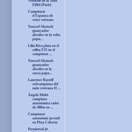
Verticale de la Tour
Eiffel (París)
Campionat
d'Espanya de
cross veterans
Youssef Ahatach
guanyador
absolur en la volta
popu...
Lilia Riva plata en el
relleu F35 en el
campionat ...
Youssef Ahatach
guanyador
absolut en la
cursa popu...
Laurence Rastell
subcampiona del
món veterana II ...
Àngela Moltó
campiona
autonòmica cadet
de 300m en ...
Campionat
autonòmic juvenil
en Pista Coberta
Permietral de