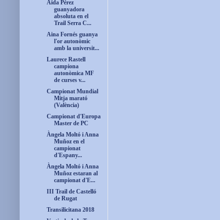
Aïda Pérez
guanyadora
absoluta en el
Trail Serra C...
Aina Fornés guanya
l'or autonòmic
amb la universit...
Laurece Rastell
campiona
autonòmica MF
de curses v...
Campionat Mundial
Mitja marató
(València)
Campionat d'Europa
Master de PC
Àngela Moltó i Anna
Muñoz en el
campionat
d'Espany...
Àngela Moltó i Anna
Muñoz estaran al
campionat d'E...
III Trail de Castelló
de Rugat
Transilicitana 2018