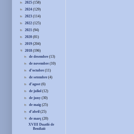
►
2025
(158)
►
2024
(129)
►
2023
(114)
►
2022
(125)
►
2021
(94)
►
2020
(81)
►
2019
(204)
▼
2018
(196)
►
de desembre
(13)
►
de novembre
(10)
►
d’octubre
(11)
►
de setembre
(4)
►
d’agost
(6)
►
de juliol
(12)
►
de juny
(30)
►
de maig
(25)
►
d’abril
(25)
▼
de març
(20)
XVIII Duatló de
Benifaió