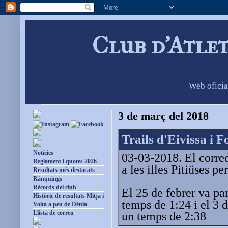
Club d'Atle
Web oficia
3 de març del 2018
Trails d'Eivissa i 
Notícies
03-03-2018. El corre
Reglament i quotes 2026
a les illes Pitiüses pe
Resultats més destacats
Rànquings
Rècords del club
El 25 de febrer va pa
Històric de resultats Mitja i
temps de 1:24 i el 3 
Volta a peu de Dénia
Llista de correu
un temps de 2:38