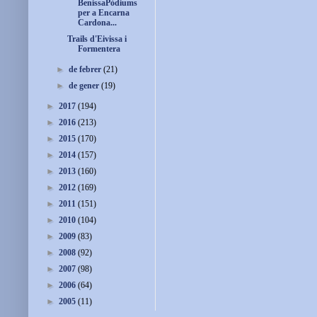
BenissaPòdiums
per a Encarna
Cardona...
Trails d'Eivissa i
Formentera
►
de febrer
(21)
►
de gener
(19)
►
2017
(194)
►
2016
(213)
►
2015
(170)
►
2014
(157)
►
2013
(160)
►
2012
(169)
►
2011
(151)
►
2010
(104)
►
2009
(83)
►
2008
(92)
►
2007
(98)
►
2006
(64)
►
2005
(11)