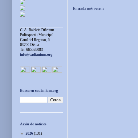
Entrada més recent
C. A. Baleària Diànium
Poliesportiu Municipal
Camí del Regatxo, 6
03700 Dénia
Tel. 665529083
info@cadianium.org
Busca en cadianium.org
Arxiu de notícies
►
2026
(131)