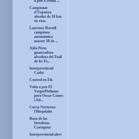
a peu a Dénia ...
Campionat
d’Espanya
absolut de 10 km
en ruta
Laurence Rastell
campiona
autonòmica
master 50 de ...
Aïda Pérez
guanyadora
absoluta del Trail
de les Er...
Interprovincial
Cadet
Control en Elx
Volta a peu El
VergerPòdiums
pera Oscar Comes
i Ad...
Cursa Nocturna
l'Hospitalet
Ruta de las
fortalezas.
Cartagena
Interprovincial aleví