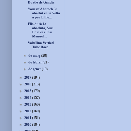
Duatló de Gandia
Youssef Ahatach 3r
absolut en la Volta
a peu El Po...
Elia durà 1a
absoluta, Susi
Ehle 2a i Jose
Manuel ...
Valtellina Vertical
Tube Race
►
de març
(20)
►
de febrer
(21)
►
de gener
(19)
►
2017
(194)
►
2016
(213)
►
2015
(170)
►
2014
(157)
►
2013
(160)
►
2012
(169)
►
2011
(151)
►
2010
(104)