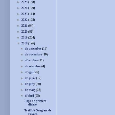
►
2025
(158)
►
2024
(129)
►
2023
(114)
►
2022
(125)
►
2021
(94)
►
2020
(81)
►
2019
(204)
▼
2018
(196)
►
de desembre
(13)
►
de novembre
(10)
►
d’octubre
(11)
►
de setembre
(4)
►
d’agost
(6)
►
de juliol
(12)
►
de juny
(30)
►
de maig
(25)
▼
d’abril
(25)
Lliga de primera
divisió
Trail Els Senglars de
Favara