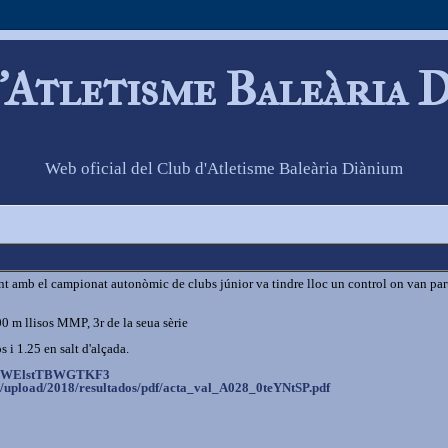
'Atletisme Baleària 
Web oficial del Club d'Atletisme Baleària Diànium
nt amb el campionat autonòmic de clubs júnior va tindre lloc un control on van part
0 m llisos MMP, 3r de la seua sèrie
 i 1.25 en salt d'alçada.
WElstTBWGTKF3
s/upload/2018
/resultados/pdf/acta_val_A028_
0teYNtSP.pdf