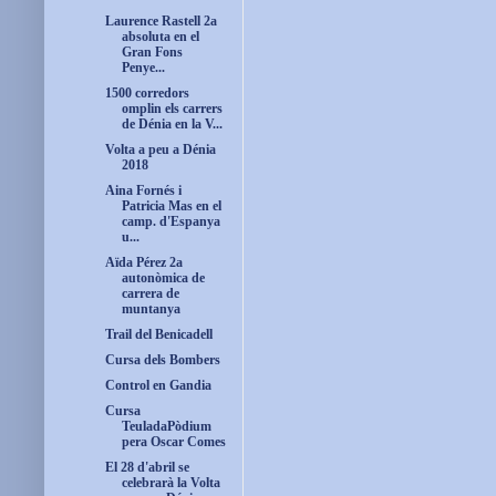
Laurence Rastell 2a
absoluta en el
Gran Fons
Penye...
1500 corredors
omplin els carrers
de Dénia en la V...
Volta a peu a Dénia
2018
Aina Fornés i
Patricia Mas en el
camp. d'Espanya
u...
Aïda Pérez 2a
autonòmica de
carrera de
muntanya
Trail del Benicadell
Cursa dels Bombers
Control en Gandia
Cursa
TeuladaPòdium
pera Oscar Comes
El 28 d'abril se
celebrarà la Volta