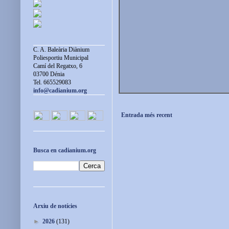
C. A. Baleària Diànium
Poliesportiu Municipal
Camí del Regatxo, 6
03700 Dénia
Tel. 665529083
info@cadianium.org
Entrada més recent
Busca en cadianium.org
Arxiu de notícies
►
2026
(131)