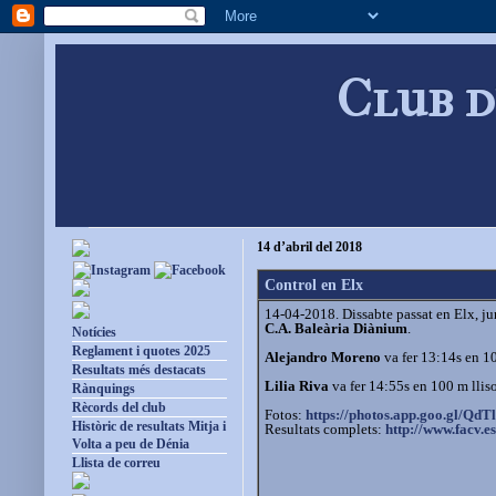
Club d
14 d’abril del 2018
Control en Elx
14-04-2018. Dissabte passat en Elx, ju
C.A. Baleària Diànium
.
Notícies
Reglament i quotes 2025
Alejandro Moreno
va fer 13:14s en 10
Resultats més destacats
Lilia Riva
va fer 14:55s en 100 m llisos
Rànquings
Rècords del club
Fotos:
https://photos.app.goo.gl/QdTl
Històric de resultats Mitja i
Resultats complets:
http://www.facv.e
Volta a peu de Dénia
Llista de correu