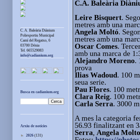
C.A. Baleària Diàn
Leire Bisquert
. Seg
metres amb una marc
Angela Moltó
. Sego
C. A. Baleària Diànium
Poliesportiu Municipal
metres amb una marc
Camí del Regatxo, 6
Oscar Comes
. Terce
03700 Dénia
Tel. 665529083
amb una marca de 1:
info@cadianium.org
Alejandro Moreno
.
prova
Ilias Wadoud
. 100 m
seua serie.
Pau Flores
. 100 metr
Busca en cadianium.org
Clara Reig
. 100 metr
Carla Serra
. 3000 m
A mes la categoria f
56.93 finalitzant en 
Arxiu de notícies
Serra
,
Angela Molt
►
2026
(131)
Fotos:
https://photo