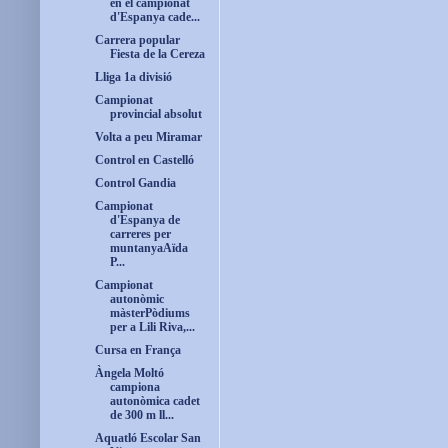
en el campionat
d'Espanya cade...
Carrera popular
Fiesta de la Cereza
Lliga 1a divisió
Campionat
provincial absolut
Volta a peu Miramar
Control en Castelló
Control Gandia
Campionat
d'Espanya de
carreres per
muntanyaAïda
P...
Campionat
autonòmic
màsterPòdiums
per a Lili Riva,...
Cursa en França
Àngela Moltó
campiona
autonòmica cadet
de 300 m ll...
Aquatló Escolar San