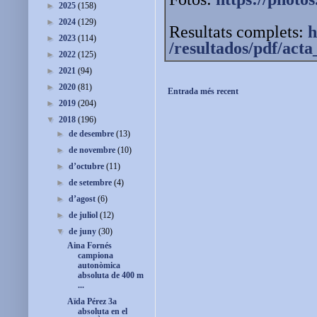
►
2025
(158)
►
2024
(129)
Resultats complets:
h
►
2023
(114)
/resultados/pdf/ac
►
2022
(125)
►
2021
(94)
►
2020
(81)
Entrada més recent
►
2019
(204)
▼
2018
(196)
►
de desembre
(13)
►
de novembre
(10)
►
d’octubre
(11)
►
de setembre
(4)
►
d’agost
(6)
►
de juliol
(12)
▼
de juny
(30)
Aina Fornés
campiona
autonòmica
absoluta de 400 m
...
Aïda Pérez 3a
absoluta en el