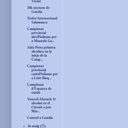
Vicent
10k nocturn de
Gandia
Trofeo Internacional
Salamanca
Campionat
provincial
aleviPòdiums per
a Manuela Ga...
Aïda Pérez primera
absoluta en la
mitja de la
Camp...
Campionat
provincial
cadetPòdiums per
a Leire Bisq...
Campionat
d'Espanya de
triatló
Youssef Ahatach 3r
absolut en el
Ciucuit a peu
Mar...
Control a Gandia
►
de maig
(25)