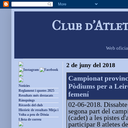
Club d'Atle
Web oficia
2 de juny del 2018
Campionat provinci
Pòdiums per a Leire
Notícies
Reglament i quotes 2025
femení
Resultats més destacats
Rànquings
02-06-2018. Dissabte 
Rècords del club
segona part del camp
Històric de resultats Mitja i
Volta a peu de Dénia
(cadet) a les pistes d
Llista de correu
participar 8 atletes de