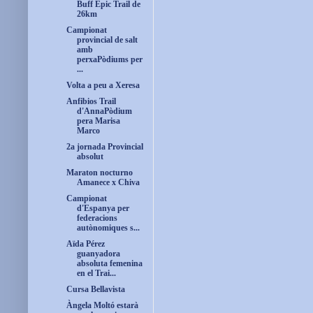
Buff Èpic Trail de
26km
Campionat
provincial de salt
amb
perxaPòdiums per
...
Volta a peu a Xeresa
Anfibios Trail
d'AnnaPòdium
pera Marisa
Marco
2a jornada Provincial
absolut
Maraton nocturno
Amanece x Chiva
Campionat
d'Espanya per
federacions
autònomiques s...
Aïda Pérez
guanyadora
absoluta femenina
en el Trai...
Cursa Bellavista
Àngela Moltó estarà