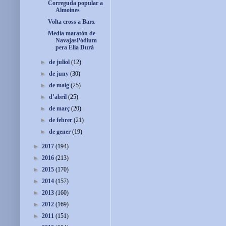
Correguda popular a
Almoines
Volta cross a Barx
Media maratón de
NavajasPòdium
pera Elia Durà
►
de juliol
(12)
►
de juny
(30)
►
de maig
(25)
►
d’abril
(25)
►
de març
(20)
►
de febrer
(21)
►
de gener
(19)
►
2017
(194)
►
2016
(213)
►
2015
(170)
►
2014
(157)
►
2013
(160)
►
2012
(169)
►
2011
(151)