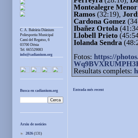
Montealegre Menor
Ramos
(32:19),
Jord
Cardona Gomez
(34
Ibañez Ortola
(41:3
C. A. Baleària Diànium
Llobell Prieto
(45:5
Poliesportiu Municipal
Camí del Regatxo, 6
Iolanda Sendra
(48:2
03700 Dénia
Tel. 665529083
info@cadianium.org
Fotos:
https://photos
Wq9BVXRUMPH3
Resultats complets:
h
Entrada més recent
Busca en cadianium.org
Arxiu de notícies
►
2026
(131)