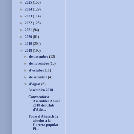
►
2025
(158)
►
2024
(129)
►
2023
(114)
►
2022
(125)
►
2021
(94)
►
2020
(81)
►
2019
(204)
▼
2018
(196)
►
de desembre
(13)
►
de novembre
(10)
►
d’octubre
(11)
►
de setembre
(4)
▼
d’agost
(6)
Assemblea 2018
Convocatòria
Assemblea Anual
2018 del Club
d'Atlet...
Youssef Ahatach 1r
absolut a la
Carrera popular
Pl...