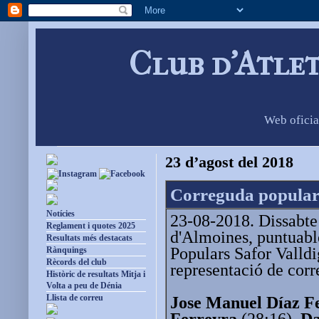
Club d'Atle
Web oficia
23 d’agost del 2018
Correguda popular
Notícies
23-08-2018. Dissabte 
Reglament i quotes 2025
d'Almoines, puntuable
Resultats més destacats
Populars Safor Valld
Rànquings
Rècords del club
representació de corr
Històric de resultats Mitja i
Volta a peu de Dénia
Llista de correu
Jose Manuel Díaz F
Ferreyra
(28:16),
Da