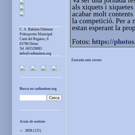
als xiquets i xiquetes
acabar molt contents 
la competició. Per a 
estan esperant la pr
C. A. Baleària Diànium
Poliesportiu Municipal
Camí del Regatxo, 6
Fotos:
https://photos
03700 Dénia
Tel. 665529083
info@cadianium.org
Entrada més recent
Busca en cadianium.org
Arxiu de notícies
►
2026
(131)