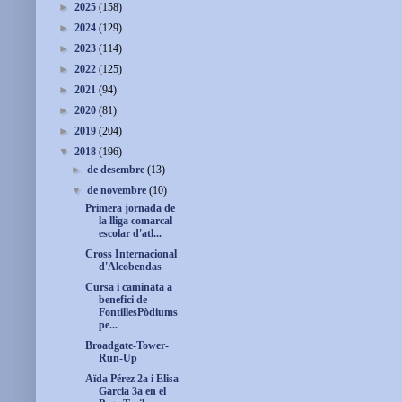
►
2025
(158)
►
2024
(129)
►
2023
(114)
►
2022
(125)
►
2021
(94)
►
2020
(81)
►
2019
(204)
▼
2018
(196)
►
de desembre
(13)
▼
de novembre
(10)
Primera jornada de
la lliga comarcal
escolar d'atl...
Cross Internacional
d'Alcobendas
Cursa i caminata a
benefici de
FontillesPòdiums
pe...
Broadgate-Tower-
Run-Up
Aïda Pérez 2a i Elisa
Garcia 3a en el