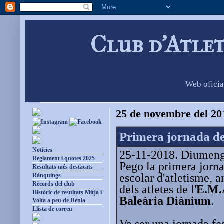
Club d'Atle
Web oficia
25 de novembre del 20
Primera jornada de 
Notícies
25-11-2018. Diumenge
Reglament i quotes 2025
Pego la primera jorna
Resultats més destacats
escolar d'atletisme, 
Rànquings
Rècords del club
dels atletes de l'
E.M.A
Històric de resultats Mitja i
Baleària Diànium
.
Volta a peu de Dénia
Llista de correu
Va ser una jornada fes