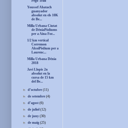
Pego Trail
Youssef Ahatach
guanyador
absolut en els 10K
de Be...
Milla Urbana Ciutat
de DéniaPòdiums
per a Aina For...
1/2 km vertical
Corremon
AlcoiPôdium per a
Laurenc...
Milla Urbana Dénia
2018
Javi Llopis 2n
absolut en la
cursa de 15 km
del Be...
►
d’octubre
(11)
►
de setembre
(4)
►
d’agost
(6)
►
de juliol
(12)
►
de juny
(30)
►
de maig
(25)