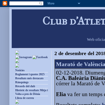
Club d'Atle
Web oficia
2 de desembre del 201
Marató de Valènci
Notícies
02-12-2018. Diumenge
Reglament i quotes 2025
C.A. Baleària Diàn
Resultats més destacats
córrer la Marató de V
Rànquings
Rècords del club
Històric de resultats Mitja i
Elia
va fer un temps 
Volta a peu de Dénia
Llista de correu
Resultats complets:
h