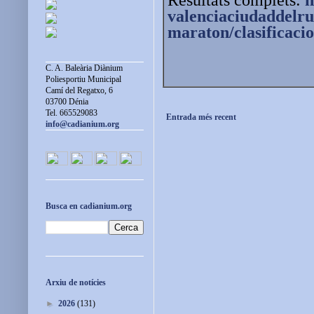
valenciaciudaddelr
maraton/clasificacio
C. A. Baleària Diànium
Poliesportiu Municipal
Camí del Regatxo, 6
03700 Dénia
Tel. 665529083
Entrada més recent
info@cadianium.org
Busca en cadianium.org
Arxiu de notícies
►
2026
(131)