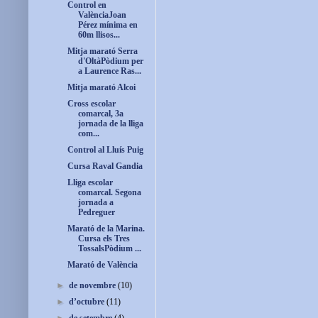
Control en
ValènciaJoan
Pérez mínima en
60m llisos...
Mitja marató Serra
d'OltàPòdium per
a Laurence Ras...
Mitja marató Alcoi
Cross escolar
comarcal, 3a
jornada de la lliga
com...
Control al Lluís Puig
Cursa Raval Gandia
Lliga escolar
comarcal. Segona
jornada a
Pedreguer
Marató de la Marina.
Cursa els Tres
TossalsPòdium ...
Marató de València
►
de novembre
(10)
►
d’octubre
(11)