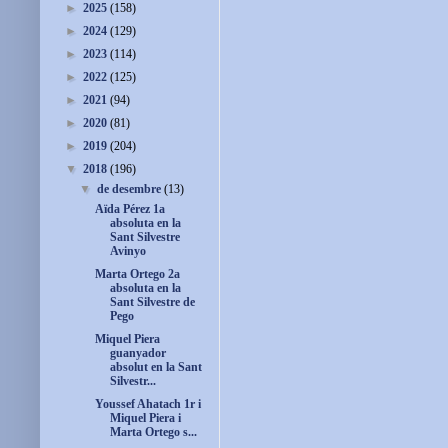
►
2025
(158)
►
2024
(129)
►
2023
(114)
►
2022
(125)
►
2021
(94)
►
2020
(81)
►
2019
(204)
▼
2018
(196)
▼
de desembre
(13)
Aïda Pérez 1a
absoluta en la
Sant Silvestre
Avinyo
Marta Ortego 2a
absoluta en la
Sant Silvestre de
Pego
Miquel Piera
guanyador
absolut en la Sant
Silvestr...
Youssef Ahatach 1r i
Miquel Piera i
Marta Ortego s...