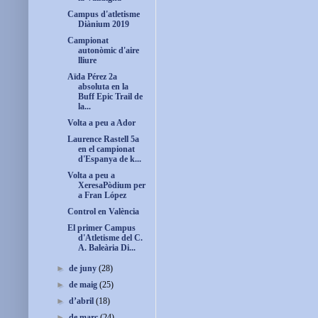
Campus d'atletisme
Diànium 2019
Campionat
autonòmic d'aire
lliure
Aïda Pérez 2a
absoluta en la
Buff Epic Trail de
la...
Volta a peu a Ador
Laurence Rastell 5a
en el campionat
d'Espanya de k...
Volta a peu a
XeresaPòdium per
a Fran López
Control en València
El primer Campus
d'Atletisme del C.
A. Baleària Di...
►
de juny
(28)
►
de maig
(25)
►
d’abril
(18)
►
de març
(24)