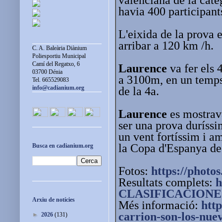
havia 400 participan
L'eixida de la prova e
arribar a 120 km /h.
C. A. Baleària Diànium
Poliesportiu Municipal
Camí del Regatxo, 6
Laurence
va fer els 
03700 Dénia
a 3100m, en un temps
Tel. 665529083
info@cadianium.org
de la 4a.
Laurence
es mostrava
ser una prova duríssi
un vent fortíssim i am
la Copa d'Espanya de
Busca en cadianium.org
Fotos:
https://photos
Resultats complets:
h
CLASIFICACION
Arxiu de notícies
Més informació:
http
carrion-son-los-nue
►
2026
(131)