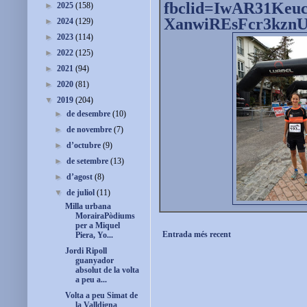
fbclid=
IwAR31Keu
►
2025
(158)
XanwiREsFcr3kzn
►
2024
(129)
►
2023
(114)
►
2022
(125)
►
2021
(94)
►
2020
(81)
▼
2019
(204)
►
de desembre
(10)
►
de novembre
(7)
►
d’octubre
(9)
►
de setembre
(13)
►
d’agost
(8)
▼
de juliol
(11)
Milla urbana
MorairaPòdiums
per a Miquel
Entrada més recent
Piera, Yo...
Jordi Ripoll
guanyador
absolut de la volta
a peu a...
Volta a peu Simat de
la Valldigna