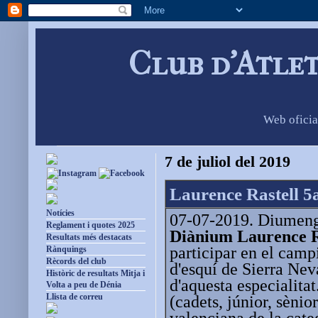
Club d'Atle
Web oficia
7 de juliol del 2019
Laurence Rastell 5
Notícies
07-07-2019. Diumenge
Reglament i quotes 2025
Diànium Laurence R
Resultats més destacats
participar en el camp
Rànquings
Rècords del club
d'esquí de Sierra N
Històric de resultats Mitja i
d'aquesta especialita
Volta a peu de Dénia
Llista de correu
(cadets, júnior, sènio
valenciana de la cate