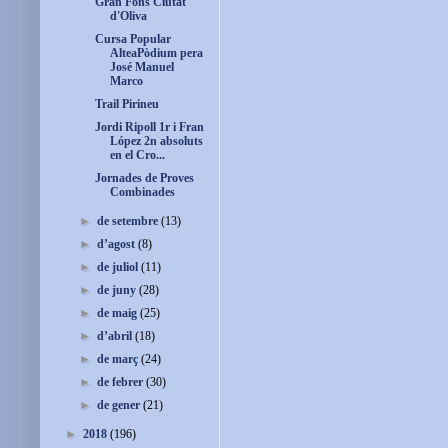
Gran Fons Ciutat
d'Oliva
Cursa Popular
AlteaPòdium pera
José Manuel
Marco
Trail Pirineu
Jordi Ripoll 1r i Fran
López 2n absoluts
en el Cro...
Jornades de Proves
Combinades
►
de setembre
(13)
►
d’agost
(8)
►
de juliol
(11)
►
de juny
(28)
►
de maig
(25)
►
d’abril
(18)
►
de març
(24)
►
de febrer
(30)
►
de gener
(21)
►
2018
(196)