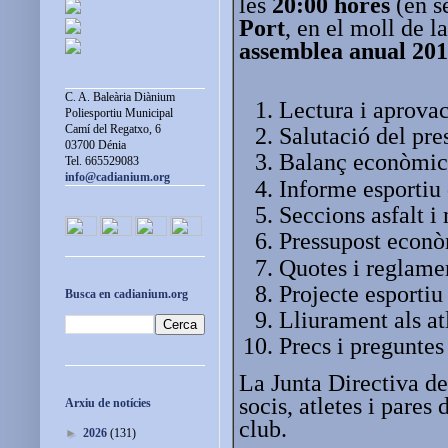
les
20:00 hores
(en s
Port
, en el moll de l
assemblea anual 20
C. A. Baleària Diànium
Lectura i aprovac
Poliesportiu Municipal
Camí del Regatxo, 6
Salutació del pre
03700 Dénia
Balanç econòmic
Tel. 665529083
info@cadianium.org
Informe esportiu
Seccions asfalt i
Pressupost econò
Quotes i reglame
Projecte esportiu
Busca en cadianium.org
Lliurament als at
Precs i preguntes
La Junta Directiva de
socis, atletes i pares
Arxiu de notícies
club.
►
2026
(131)