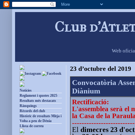
Club d'Atle
Web oficia
23 d’octubre del 2019
Convocatòria Assem
Diànium
Notícies
Reglament i quotes 2025
Rectificació:
Resultats més destacats
Rànquings
L'assemblea serà el m
Rècords del club
la Casa de la Paraula
Històric de resultats Mitja i
--------------------------
Volta a peu de Dénia
Llista de correu
El
dimecres 23 d'oc