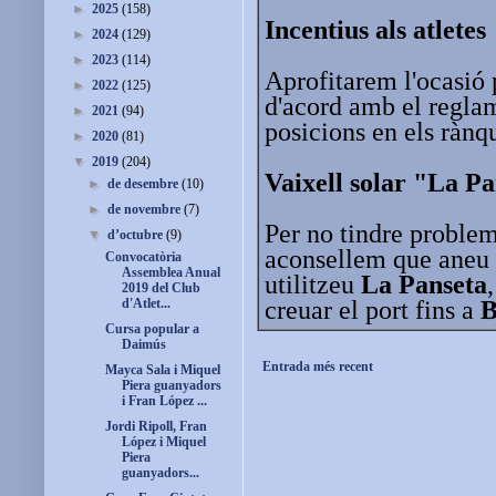
►
2025
(158)
Incentius als atletes
►
2024
(129)
►
2023
(114)
Aprofitarem l'ocasió 
►
2022
(125)
d'acord amb el reglam
►
2021
(94)
posicions en els rànq
►
2020
(81)
▼
2019
(204)
Vaixell solar "La P
►
de desembre
(10)
►
de novembre
(7)
Per no tindre problem
▼
d’octubre
(9)
aconsellem que aneu 
Convocatòria
Assemblea Anual
utilitzeu
La Panseta
2019 del Club
creuar el port fins a
B
d'Atlet...
Cursa popular a
Daimús
Entrada més recent
Mayca Sala i Miquel
Piera guanyadors
i Fran López ...
Jordi Ripoll, Fran
López i Miquel
Piera
guanyadors...