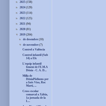
►
2025
(158)
►
2024
(129)
►
2023
(114)
►
2022
(125)
►
2021
(94)
►
2020
(81)
▼
2019
(204)
►
de desembre
(10)
▼
de novembre
(7)
Control a València
Control infantil (Sub
14) a Elx
L'equip infantil
femení de l'E.M.A
Dénia - C. A. D...
Milla de
DéniaPôdiums per
a Inés Viso, Roc
Martí, ...
Cross escolar
comarcal a Xàbia,
1a jornada de la
L...