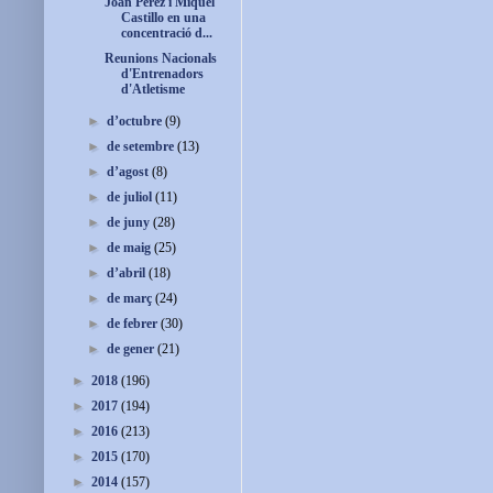
Joan Pérez i Miquel
Castillo en una
concentració d...
Reunions Nacionals
d'Entrenadors
d'Atletisme
►
d’octubre
(9)
►
de setembre
(13)
►
d’agost
(8)
►
de juliol
(11)
►
de juny
(28)
►
de maig
(25)
►
d’abril
(18)
►
de març
(24)
►
de febrer
(30)
►
de gener
(21)
►
2018
(196)
►
2017
(194)
►
2016
(213)
►
2015
(170)
►
2014
(157)