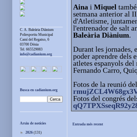
Aina
i
Miquel
també 
setmana anterior al 
d'Atletisme, juntam
l'entrenador de salt 
C. A. Baleària Diànium
Baleària Diànium
.
Poliesportiu Municipal
Camí del Regatxo, 6
03700 Dénia
Durant les jornades, 
Tel. 665529083
info@cadianium.org
poder aprendre dels e
atletes espanyols de
Fernando Carro, Quiqu
Fotos de la reunió del
rmujZCL4W68gx3
Busca en cadianium.org
Fotos del congrés del
qQ7TPXSseqR92y2
Arxiu de notícies
Entrada més recent
►
2026
(131)