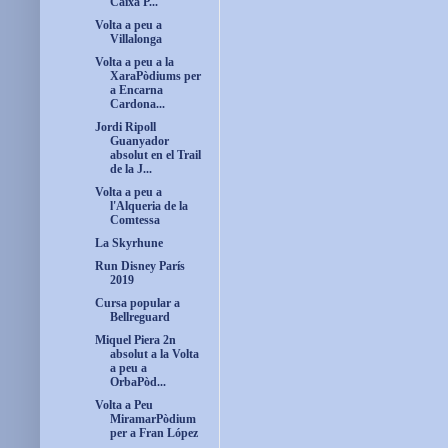
Caixa P...
Volta a peu a
Villalonga
Volta a peu a la
XaraPòdiums per
a Encarna
Cardona...
Jordi Ripoll
Guanyador
absolut en el Trail
de la J...
Volta a peu a
l'Alqueria de la
Comtessa
La Skyrhune
Run Disney París
2019
Cursa popular a
Bellreguard
Miquel Piera 2n
absolut a la Volta
a peu a
OrbaPòd...
Volta a Peu
MiramarPòdium
per a Fran López