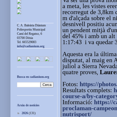
a meta, les vistes er
recorregut de 3,8km d
m d'alçada sobre el n
desnivell positiu ac
C. A. Baleària Diànium
un pendent mitjà d'un
Poliesportiu Municipal
Camí del Regatxo, 6
del 45% i amb un alt 
03700 Dénia
1:17:43 i va quedar 3
Tel. 665529083
info@cadianium.org
Aquesta era la última
disputat, al maig en 
juliol a Sierra Nevad
quatre proves,
Laure
Busca en cadianium.org
Fotos:
https://photos
Resultats complets:
h
course-a/by-categor
Informació:
https://
Arxiu de notícies
proclaman-campeone
nutrisport/
►
2026
(131)