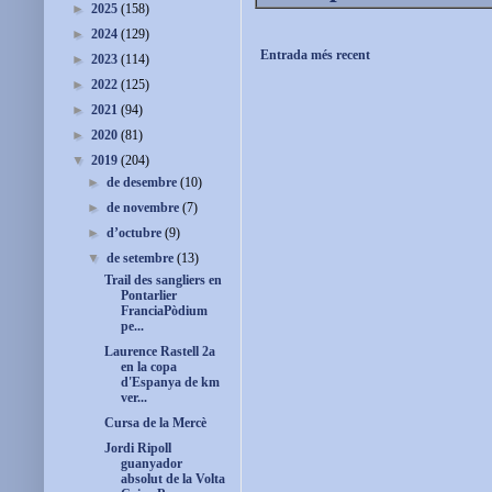
►
2025
(158)
►
2024
(129)
Entrada més recent
►
2023
(114)
►
2022
(125)
►
2021
(94)
►
2020
(81)
▼
2019
(204)
►
de desembre
(10)
►
de novembre
(7)
►
d’octubre
(9)
▼
de setembre
(13)
Trail des sangliers en
Pontarlier
FranciaPòdium
pe...
Laurence Rastell 2a
en la copa
d'Espanya de km
ver...
Cursa de la Mercè
Jordi Ripoll
guanyador
absolut de la Volta