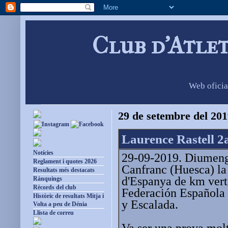
Club d'Atle
Web oficia
29 de setembre del 20
Laurence Rastell 2
Notícies
29-09-2019. Diumenge
Reglament i quotes 2026
Canfranc (Huesca) la
Resultats més destacats
d'Espanya de km verti
Rànquings
Rècords del club
Federación Española
Històric de resultats Mitja i
y Escalada.
Volta a peu de Dénia
Llista de correu
Va ser una prova molt