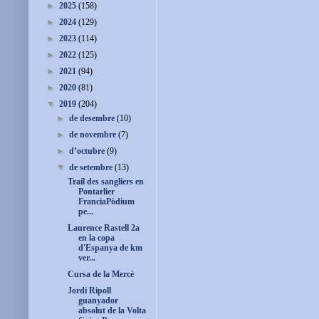
►
2025
(158)
►
2024
(129)
►
2023
(114)
►
2022
(125)
►
2021
(94)
►
2020
(81)
▼
2019
(204)
►
de desembre
(10)
►
de novembre
(7)
►
d’octubre
(9)
▼
de setembre
(13)
Trail des sangliers en
Pontarlier
FranciaPòdium
pe...
Laurence Rastell 2a
en la copa
d'Espanya de km
ver...
Cursa de la Mercè
Jordi Ripoll
guanyador
absolut de la Volta