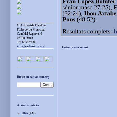
Fran López Bolufer
sènior masc 27:25),
F
(32:24),
Ibon Artabe
Pons
(48:52).
C. A. Baleària Diànium
Poliesportiu Municipal
Resultats complets:
h
Camí del Regatxo, 6
03700 Dénia
Tel. 665529083
info@cadianium.org
Entrada més recent
Busca en cadianium.org
Arxiu de notícies
►
2026
(131)