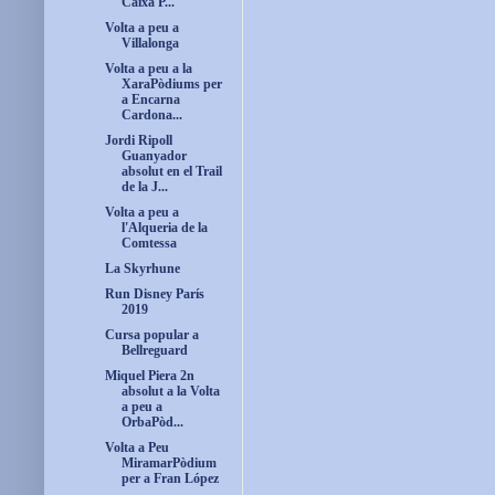
Caixa P...
Volta a peu a
Villalonga
Volta a peu a la
XaraPòdiums per
a Encarna
Cardona...
Jordi Ripoll
Guanyador
absolut en el Trail
de la J...
Volta a peu a
l'Alqueria de la
Comtessa
La Skyrhune
Run Disney París
2019
Cursa popular a
Bellreguard
Miquel Piera 2n
absolut a la Volta
a peu a
OrbaPòd...
Volta a Peu
MiramarPòdium
per a Fran López