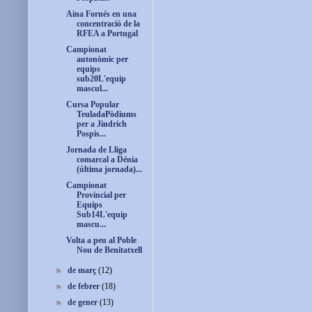
Aina Fornés en una
concentració de la
RFEA a Portugal
Campionat
autonòmic per
equips
sub20L'equip
mascul...
Cursa Popular
TeuladaPòdiums
per a Jindrich
Pospis...
Jornada de Lliga
comarcal a Dénia
(última jornada)...
Campionat
Provincial per
Equips
Sub14L'equip
mascu...
Volta a peu al Poble
Nou de Benitatxell
►
de març
(12)
►
de febrer
(18)
►
de gener
(13)