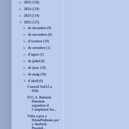
►
2025
(158)
►
2024
(129)
►
2023
(114)
▼
2022
(125)
►
de desembre
(9)
►
de novembre
(6)
►
d’octubre
(10)
►
de setembre
(1)
►
d’agost
(1)
►
de juliol
(8)
►
de juny
(18)
►
de maig
(20)
▼
d’abril
(9)
Control Sub12 a
Elda
El C.A. Baleària
Diànium
organitza el
Campionat Au...
Volta a peu a
DéniaPòdiums per
a Jindrich
Pospisil...