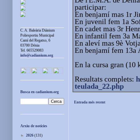
participar:
En benjamí mas 1r Jin
En juvenil fem 1a So
En cadet mas 3r Henr
C. A. Baleària Diànium
En infantil fem 3a M
Poliesportiu Municipal
Camí del Regatxo, 6
En aleví mas 9è Votja
03700 Dénia
En benjamí fem 13a A
Tel. 665529083
info@cadianium.org
En la cursa gran (10 
Resultats complets:
h
teulada_22.php
Busca en cadianium.org
Entrada més recent
Arxiu de notícies
►
2026
(131)