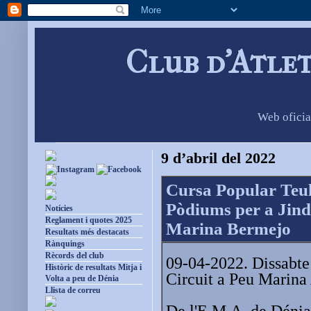
Club d'Atle
Web oficia
9 d’abril del 2022
Cursa Popular Teu
Pòdiums per a Jindr
Notícies
Reglament i quotes 2025
Marina Bermejo
Resultats més destacats
Rànquings
Rècords del club
09-04-2022. Dissabte 
Històric de resultats Mitja i
Circuit a Peu Marina
Volta a peu de Dénia
Llista de correu
De l'E.M.A. de Dénia