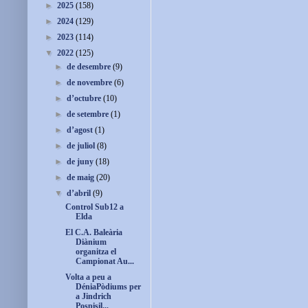
►
2025
(158)
►
2024
(129)
►
2023
(114)
▼
2022
(125)
►
de desembre
(9)
►
de novembre
(6)
►
d’octubre
(10)
►
de setembre
(1)
►
d’agost
(1)
►
de juliol
(8)
►
de juny
(18)
►
de maig
(20)
▼
d’abril
(9)
Control Sub12 a
Elda
El C.A. Baleària
Diànium
organitza el
Campionat Au...
Volta a peu a
DéniaPòdiums per
a Jindrich
Pospisil...