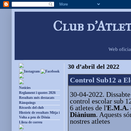
Club d'Atle
Web oficia
30 d’abril del 2022
Control Sub12 a E
Notícies
30-04-2022. Dissabte
Reglament i quotes 2026
Resultats més destacats
control escolar sub 1
Rànquings
6 atletes de l'
E.M.A. 
Rècords del club
Històric de resultats Mitja i
Diànium
. Aquests són
Volta a peu de Dénia
nostres atletes
Llista de correu