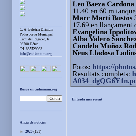
Leo Baeza Cardona
11.40 en 60 m tanque
Marc Martí Bustos
3
17.69 en llançament 
C. A. Baleària Diànium
Evangelina Ippolito
Poliesportiu Municipal
Alba Valero Sanche
Camí del Regatxo, 6
Candela Muñoz Rod
03700 Dénia
Tel. 665529083
Neus Lladosa Ladio
info@cadianium.org
Fotos:
https://photos
Resultats complets:
h
A034_dgQG6Y1n.pd
Busca en cadianium.org
Entrada més recent
Arxiu de notícies
►
2026
(131)