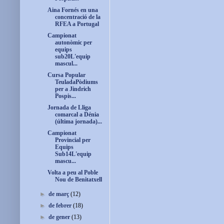
Aina Fornés en una
concentració de la
RFEA a Portugal
Campionat
autonòmic per
equips
sub20L'equip
mascul...
Cursa Popular
TeuladaPòdiums
per a Jindrich
Pospis...
Jornada de Lliga
comarcal a Dénia
(última jornada)...
Campionat
Provincial per
Equips
Sub14L'equip
mascu...
Volta a peu al Poble
Nou de Benitatxell
►
de març
(12)
►
de febrer
(18)
►
de gener
(13)