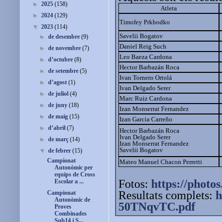
►
2025
(158)
Atleta
►
2024
(129)
Timofey Prkhodko
▼
2023
(114)
Savelii Bogatov
►
de desembre
(9)
Daniel Reig Such
►
de novembre
(7)
Leo Baeza Cardona
►
d’octubre
(8)
Hector Barbazán Roca
►
de setembre
(5)
Ivan Tornero Ortolá
►
d’agost
(1)
Ivan Delgado Serer
►
de juliol
(4)
Marc Ruiz Cardona
►
de juny
(18)
Izan Monserrat Fernandez
►
de maig
(15)
Izan Garcia Carreño
►
d’abril
(7)
Hector Barbazán Roca
Ivan Delgado Serer
►
de març
(14)
Izan Monserrat Fernandez
Savelii Bogatov
▼
de febrer
(15)
Campionat
Mateo Manuel Chacon Perretti
Autonòmic per
equips de Cross
Fotos:
https://photos
Escolar a ...
Resultats complets:
h
Campionat
Autonòmic de
50TNqvTC.pdf
Proves
Combinades
Sub14 i S...