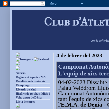
Club d'Atle
Web oficia
4 de febrer del 2023
Campionat Autonòm
L'equip de xics ter
Notícies
Reglament i quotes 2025
04-02-2023 Dissabte p
Resultats més destacats
Rànquings
Palau Velòdrom Lluís
Rècords del club
Campionat Autonòmic
Històric de resultats Mitja i
tant l'equip de xics 
Volta a peu de Dénia
Llista de correu
l'
E.M.A. de Dénia - 