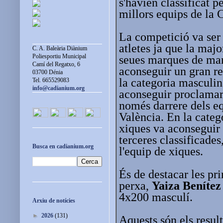
s'havien classificat pe
millors equips de la 
La competició va ser t
atletes ja que la majo
C. A. Baleària Diànium
Poliesportiu Municipal
seues marques de ma
Camí del Regatxo, 6
aconseguir un gran res
03700 Dénia
la categoria masculin
Tel. 665529083
info@cadianium.org
aconseguir proclamar
només darrere dels eq
València. En la categ
xiques va aconseguir
terceres classificade
Busca en cadianium.org
l'equip de xiques.
És de destacar les p
perxa,
Yaiza Benítez
4x200 masculí.
Arxiu de notícies
►
2026
(131)
Aquests són els result