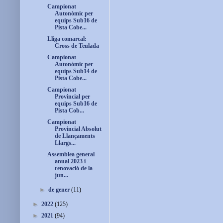
Campionat
Autonòmic per
equips Sub16 de
Pista Cobe...
Lliga comarcal:
Cross de Teulada
Campionat
Autonòmic per
equips Sub14 de
Pista Cobe...
Campionat
Provincial per
equips Sub16 de
Pista Cob...
Campionat
Provincial Absolut
de Llançaments
Llargs...
Assemblea general
anual 2023 i
renovació de la
jun...
►
de gener
(11)
►
2022
(125)
►
2021
(94)