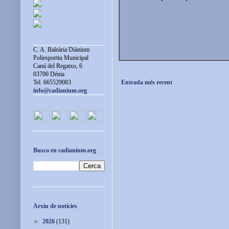
C. A. Baleària Diànium
Poliesportiu Municipal
Camí del Regatxo, 6
03700 Dénia
Entrada més recent
Tel. 665529083
info@cadianium.org
Busca en cadianium.org
Arxiu de notícies
►
2026
(131)