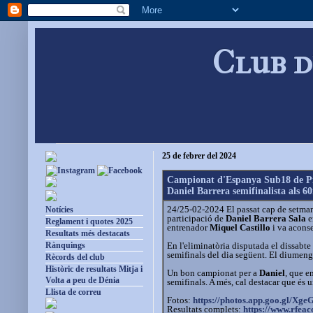
Club d
25 de febrer del 2024
Campionat d'Espanya Sub18 de Pi
Daniel Barrera semifinalista als 60
24/25-02-2024 El passat cap de setman
Notícies
participació de
Daniel Barrera Sala
e
Reglament i quotes 2025
entrenador
Miquel Castillo
i va aconse
Resultats més destacats
En l'eliminatòria disputada el dissabte 
Rànquings
semifinals del dia següent. El diumenge 
Rècords del club
Històric de resultats Mitja i
Un bon campionat per a
Daniel
, que e
Volta a peu de Dénia
semifinals. A més, cal destacar que és u
Llista de correu
Fotos:
https://photos.app.goo.gl/
Xge
Resultats complets:
https://www.rfeaco