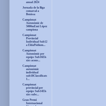
anual 2024
Jornada de la lliga
comarcal a
Benissa
Campionat
Autonòmic de
5000mEmi López
campiona
Campionat
Provincial
Individual Sub12
a EldaPòdium...
Campionat
Autonòmic per
equips Sub16Els
xics acons...
Campionat
autonòmic
individual
sub18Classificats
1...
Campionat
provincial per
equips Sub14Els
xics subc...
Gran Premi
Internacional