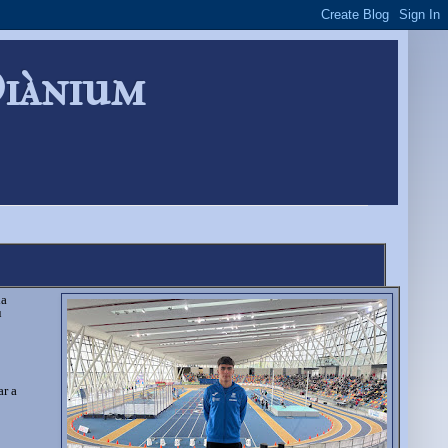
Diànium
la
u
ar a