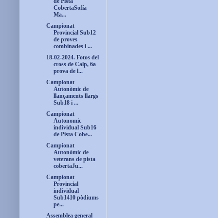
de Pista
CobertaSofía
Ma...
Campionat
Provincial Sub12
de proves
combinades i ...
18-02-2024. Fotos del
cross de Calp, 6a
prova de l...
Campionat
Autonòmic de
llançaments llargs
Sub18 i ...
Campionat
Autonomic
individual Sub16
de Pista Cobe...
Campionat
Autonòmic de
veterans de pista
cobertaJu...
Campionat
Provincial
individual
Sub1410 pòdiums
pe...
Assemblea general