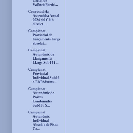
Ciutat de
ValènciaPartici...
Convocatòria
Assemblea Anual
2024 del Club
d'Atlet...
Campionat
Provincial de
llançaments llargs
absolut...
Campionat
Autonòmic de
Llançaments
Llargs Sub14 i ...
Campionat
Provincial
Individual Sub16
a ElxPòdiums...
Campionat
Autonòmic de
Proves
Combinades
Sub18 i S...
Campionat
Autonòmic
Individual
Absolut de Pista
Co...