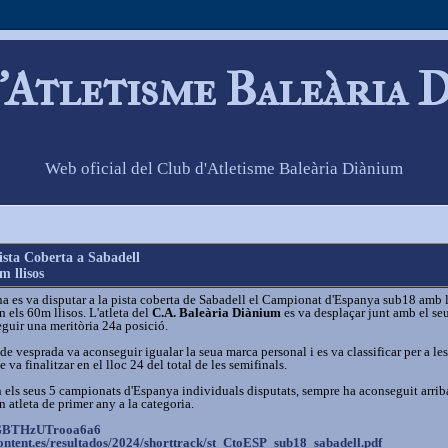
'Atletisme Baleària 
Web oficial del Club d'Atletisme Baleària Diànium
sta Coberta a Sabadell
m llisos
a es va disputar a la pista coberta de Sabadell el Campionat d'Espanya sub18 amb 
n els 60m llisos. L'atleta del
C.A. Baleària Diànium
es va desplaçar junt amb el se
guir una meritòria 24a posició.
de vesprada va aconseguir igualar la seua marca personal i es va classificar per a les
va finalitzar en el lloc 24 del total de les semifinals.
n els seus 5 campionats d'Espanya individuals disputats, sempre ha aconseguit arrib
n atleta de primer any a la categoria.
GBTHzUTrooa6a6
ntent.es/
resultados/2024/shorttrack/st_
CtoESP_sub18_sabadell.pdf