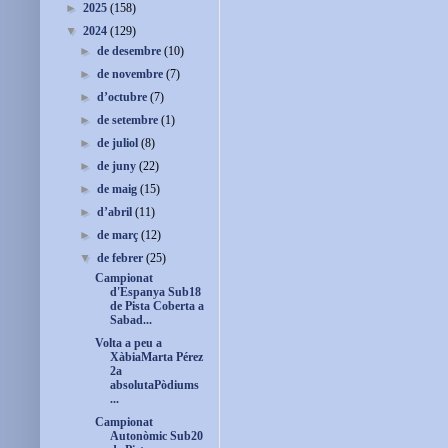
►
2025
(158)
▼
2024
(129)
►
de desembre
(10)
►
de novembre
(7)
►
d’octubre
(7)
►
de setembre
(1)
►
de juliol
(8)
►
de juny
(22)
►
de maig
(15)
►
d’abril
(11)
►
de març
(12)
▼
de febrer
(25)
Campionat
d'Espanya Sub18
de Pista Coberta a
Sabad...
Volta a peu a
XàbiaMarta Pérez
2a
absolutaPòdiums
...
Campionat
Autonòmic Sub20