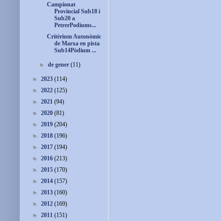
Campionat
Provincial Sub18 i
Sub20 a
PetrerPodiums...
Critèrium Autonòmic
de Marxa en pista
Sub14Pòdium ...
►
de gener
(11)
►
2023
(114)
►
2022
(125)
►
2021
(94)
►
2020
(81)
►
2019
(204)
►
2018
(196)
►
2017
(194)
►
2016
(213)
►
2015
(170)
►
2014
(157)
►
2013
(160)
►
2012
(169)
►
2011
(151)