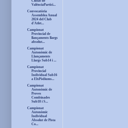
Ciutat de
ValènciaPartici...
Convocatòria
Assemblea Anual
2024 del Club
d'Atlet...
Campionat
Provincial de
llançaments llargs
absolut...
Campionat
Autonòmic de
Llançaments
Llargs Sub14 i ...
Campionat
Provincial
Individual Sub16
a ElxPòdiums...
Campionat
Autonòmic de
Proves
Combinades
Sub18 i S...
Campionat
Autonòmic
Individual
Absolut de Pista
Co...