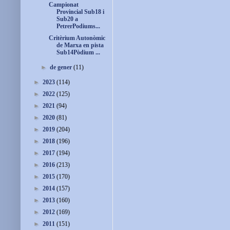
Campionat
Provincial Sub18 i
Sub20 a
PetrerPodiums...
Critèrium Autonòmic
de Marxa en pista
Sub14Pòdium ...
►
de gener
(11)
►
2023
(114)
►
2022
(125)
►
2021
(94)
►
2020
(81)
►
2019
(204)
►
2018
(196)
►
2017
(194)
►
2016
(213)
►
2015
(170)
►
2014
(157)
►
2013
(160)
►
2012
(169)
►
2011
(151)