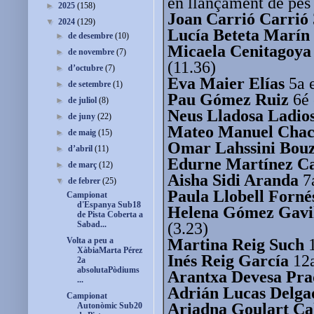
en llançament de pes 
►
2025
(158)
Joan Carrió Carrió
▼
2024
(129)
Lucía Beteta Marín
►
de desembre
(10)
Micaela Cenitagoya
►
de novembre
(7)
(11.36)
►
d’octubre
(7)
Eva Maier Elías
5a e
►
de setembre
(1)
Pau Gómez Ruiz
6é 
►
de juliol
(8)
Neus Lladosa Ladio
►
de juny
(22)
Mateo Manuel Chacó
►
de maig
(15)
Omar Lahssini Bou
►
d’abril
(11)
Edurne Martínez C
►
de març
(12)
Aisha Sidi Aranda
7a
▼
de febrer
(25)
Paula Llobell Forné
Campionat
d'Espanya Sub18
Helena Gómez Gavi
de Pista Coberta a
(3.23)
Sabad...
Martina Reig Such
1
Volta a peu a
XàbiaMarta Pérez
Inés Reig García
12a
2a
absolutaPòdiums
Arantxa Devesa Pra
...
Adrián Lucas Delga
Campionat
Ariadna Goulart Ca
Autonòmic Sub20