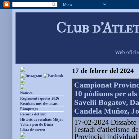
Club d'Atle
Web oficia
17 de febrer del 2024
Campionat Provinci
10 pòdiums per als 
Notícies
Reglament i quotes 2026
Savelii Bogatov, Da
Resultats més destacats
Rànquings
Candela Muñoz, Joa
Rècords del club
Històric de resultats Mitja i
17-02-2024 Dissabte p
Volta a peu de Dénia
l'estadi d'atletisme 
Llista de correu
Provincial individual