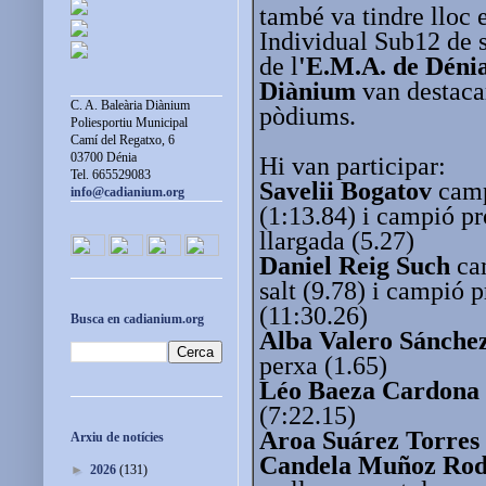
també va tindre lloc
Individual Sub12 de s
de l
'E.M.A. de Dénia
Diànium
van destacar
C. A. Baleària Diànium
pòdiums.
Poliesportiu Municipal
Camí del Regatxo, 6
03700 Dénia
Hi van participar:
Tel. 665529083
Savelii Bogatov
camp
info@cadianium.org
(1:13.84) i campió pr
llargada (5.27)
Daniel Reig Such
cam
salt (9.78) i campió
(11:30.26)
Busca en cadianium.org
Alba Valero Sánche
perxa (1.65)
Léo Baeza Cardona
(7:22.15)
Aroa Suárez Torres
Arxiu de notícies
Candela Muñoz Rod
►
2026
(131)