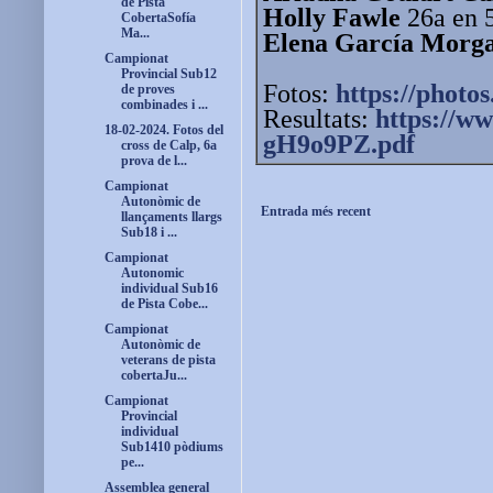
de Pista
Holly Fawle
26a en 
CobertaSofía
Ma...
Elena García Morg
Campionat
Provincial Sub12
Fotos:
https://photos
de proves
combinades i ...
Resultats:
https://ww
18-02-2024. Fotos del
gH9o9PZ.pdf
cross de Calp, 6a
prova de l...
Campionat
Autonòmic de
Entrada més recent
llançaments llargs
Sub18 i ...
Campionat
Autonomic
individual Sub16
de Pista Cobe...
Campionat
Autonòmic de
veterans de pista
cobertaJu...
Campionat
Provincial
individual
Sub1410 pòdiums
pe...
Assemblea general