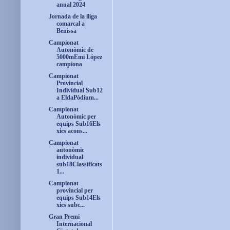
anual 2024
Jornada de la lliga
comarcal a
Benissa
Campionat
Autonòmic de
5000mEmi López
campiona
Campionat
Provincial
Individual Sub12
a EldaPòdium...
Campionat
Autonòmic per
equips Sub16Els
xics acons...
Campionat
autonòmic
individual
sub18Classificats
1...
Campionat
provincial per
equips Sub14Els
xics subc...
Gran Premi
Internacional