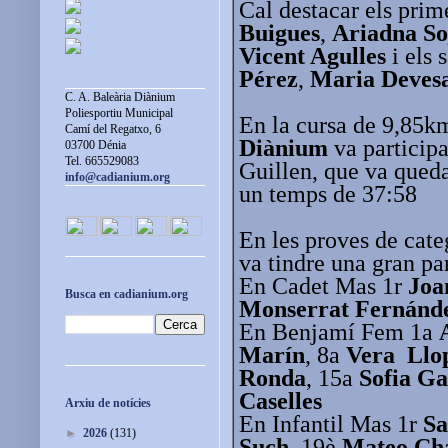
Cal destacar els prim
Buigues
,
Ariadna So
Vicent Agulles
i els 
Pérez
,
Maria Deves
C. A. Baleària Diànium
Poliesportiu Municipal
En la cursa de 9,85k
Camí del Regatxo, 6
Diànium
va participa
03700 Dénia
Tel. 665529083
Guillen, que va queda
info@cadianium.org
un temps de 37:58
En les proves de cate
va tindre una gran par
En Cadet Mas 1r
Joa
Busca en cadianium.org
Monserrat Fernánd
En Benjamí Fem 1a
Marín
, 8a
Vera Llo
Ronda
, 15a
Sofia Ga
Caselles
Arxiu de notícies
En Infantil Mas 1r
Sa
►
2026
(131)
Such
, 19è
Mateo Ch