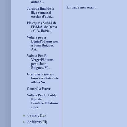
autonò...
Entrada més recent
Jornada final de la
lliga comarcal
escolar d'atlet...
Els equips Sub14 de
l'E.M.A. de Dénia
- C.A. Baleà...
Volta a peu a
DéniaPòdiums per
a Joan Buigues,
Ari...
Volta a Peu El
VergerPòdiums
per a Joan
Buigues, M...
Gran participació i
bons resultats dels
atletes Su...
Control a Petrer
Volta a Peu El Poble
Nou de
BenitatxellPòdium
s per...
►
de març
(12)
►
de febrer
(25)