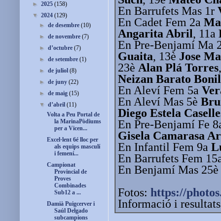
►
2025
(158)
En Barrufets Mas 1r
▼
2024
(129)
En Cadet Fem 2a
Mar
►
de desembre
(10)
Angarita Abril
, 11a
►
de novembre
(7)
En Pre-Benjamí Ma 
►
d’octubre
(7)
Guaita
, 13è
Jose M
►
de setembre
(1)
23è
Alan Plá Torres
►
de juliol
(8)
Neizan Barato Bonil
►
de juny
(22)
En Aleví Fem 5a
Ver
►
de maig
(15)
En Aleví Mas 5è
Bru
▼
d’abril
(11)
Diego Estela Caselle
Volta a Peu Portal de
En Pre-Benjamí Fe 
la MarinaPòdiums
per a Vicen...
Gisela Camarasa A
Excel·lent 6é lloc per
En Infantil Fem 9a
L
als equips masculí
i femení...
En Barrufets Fem 15
Campionat
En Benjamí Mas 25
Provincial de
Proves
Combinades
Fotos:
https://photos
Sub12 a ...
Informació i resultat
Damià Puigcerver i
Saúl Delgado
subcampions