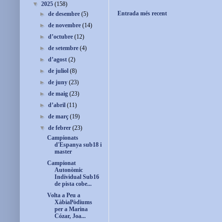
▼
2025
(158)
Entrada més recent
►
de desembre
(5)
►
de novembre
(14)
►
d’octubre
(12)
►
de setembre
(4)
►
d’agost
(2)
►
de juliol
(8)
►
de juny
(23)
►
de maig
(23)
►
d’abril
(11)
►
de març
(19)
▼
de febrer
(23)
Campionats
d'Espanya sub18 i
master
Campionat
Autonòmic
Individual Sub16
de pista cobe...
Volta a Peu a
XàbiaPòdiums
per a Marina
Cózar, Joa...