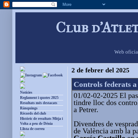
Club d'Atle
Web oficia
2 de febrer del 2025
Controls federats a
Notícies
01/02-02-2025 El pas
Reglament i quotes 2025
tindre lloc dos contr
Resultats més destacats
a Petrer.
Rànquings
Rècords del club
Històric de resultats Mitja i
Divendres de vesprada
Volta a peu de Dénia
Llista de correu
de València amb la p
García Castrillo
en e