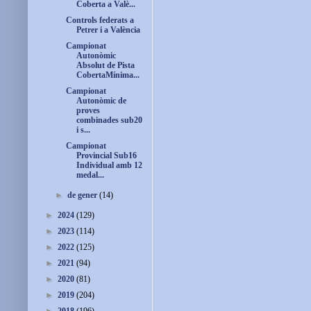
Coberta a Valè...
Controls federats a
Petrer i a València
Campionat
Autonòmic
Absolut de Pista
CobertaMínima...
Campionat
Autonòmic de
proves
combinades sub20
i s...
Campionat
Provincial Sub16
Individual amb 12
medal...
►
de gener
(14)
►
2024
(129)
►
2023
(114)
►
2022
(125)
►
2021
(94)
►
2020
(81)
►
2019
(204)