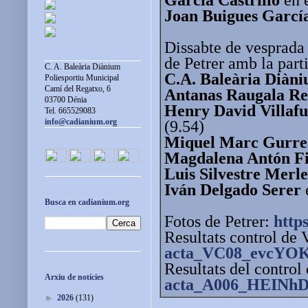
Joan Buigues Garcí
Dissabte de vesprada 
de Petrer amb la parti
C. A. Baleària Diànium
C.A. Baleària Diàn
Poliesportiu Municipal
Camí del Regatxo, 6
Antanas Raugala Re
03700 Dénia
Henry David Villafu
Tel. 665529083
info@cadianium.org
(9.54)
Miquel Marc Gurre
Magdalena Antón Fi
Luis Silvestre Merle
Iván Delgado Serer
Busca en cadianium.org
Fotos de Petrer:
https
Resultats control de 
acta_VC08_evcYOK
Resultats del control
Arxiu de notícies
acta_A006_HEINhD
►
2026
(131)