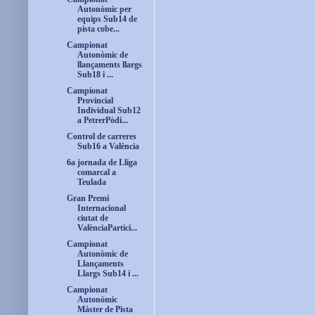
Autonòmic per
equips Sub14 de
pista cobe...
Campionat
Autonòmic de
llançaments llargs
Sub18 i ...
Campionat
Provincial
Individual Sub12
a PetrerPòdi...
Control de carreres
Sub16 a València
6a jornada de Lliga
comarcal a
Teulada
Gran Premi
Internacional
ciutat de
ValènciaPartici...
Campionat
Autonòmic de
Llançaments
Llargs Sub14 i ...
Campionat
Autonòmic
Màster de Pista