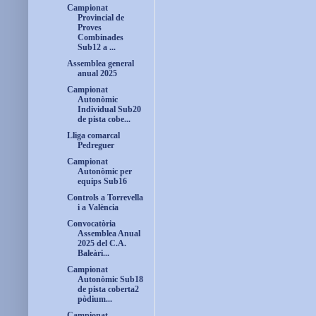
Campionat
Provincial de
Proves
Combinades
Sub12 a ...
Assemblea general
anual 2025
Campionat
Autonòmic
Individual Sub20
de pista cobe...
Lliga comarcal
Pedreguer
Campionat
Autonòmic per
equips Sub16
Controls a Torrevella
i a València
Convocatòria
Assemblea Anual
2025 del C.A.
Baleàri...
Campionat
Autonòmic Sub18
de pista coberta2
pòdium...
Campionat