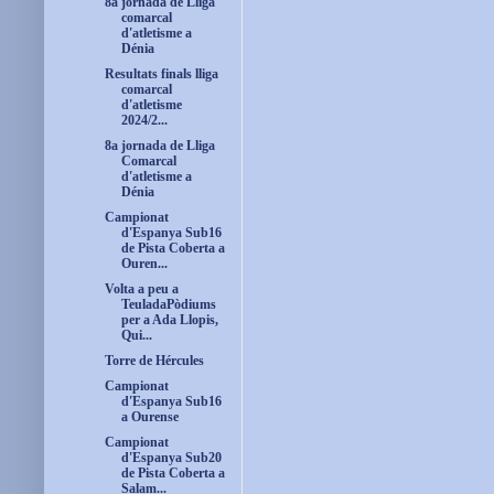
8a jornada de Lliga
comarcal
d'atletisme a
Dénia
Resultats finals lliga
comarcal
d'atletisme
2024/2...
8a jornada de Lliga
Comarcal
d'atletisme a
Dénia
Campionat
d'Espanya Sub16
de Pista Coberta a
Ouren...
Volta a peu a
TeuladaPòdiums
per a Ada Llopis,
Qui...
Torre de Hércules
Campionat
d'Espanya Sub16
a Ourense
Campionat
d'Espanya Sub20
de Pista Coberta a
Salam...