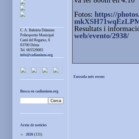
Fotos:
https://photos
mkXSH71wqEzLP
Resultats i informaci
C. A. Baleària Diànium
web/evento/2938/
Poliesportiu Municipal
Camí del Regatxo, 6
03700 Dénia
Tel. 665529083
info@cadianium.org
Entrada més recent
Busca en cadianium.org
Arxiu de notícies
►
2026
(131)