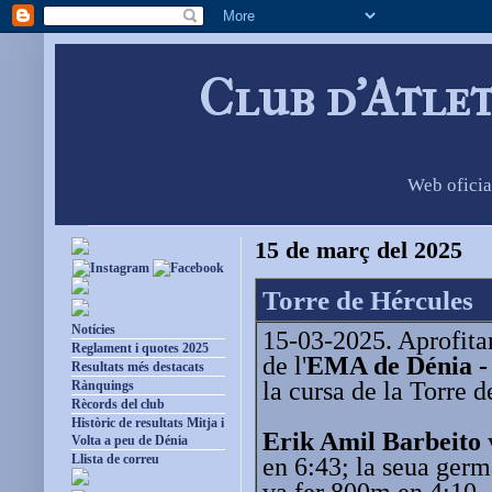
Club d'Atle
Web oficia
15 de març del 2025
Torre de Hércules
Notícies
15-03-2025. Aprofitan
Reglament i quotes 2025
de l'
EMA de Dénia -
Resultats més destacats
la cursa de la Torre 
Rànquings
Rècords del club
Històric de resultats Mitja i
Erik Amil Barbeito
Volta a peu de Dénia
Llista de correu
en 6:43; la seua ger
va fer 800m en 4:10