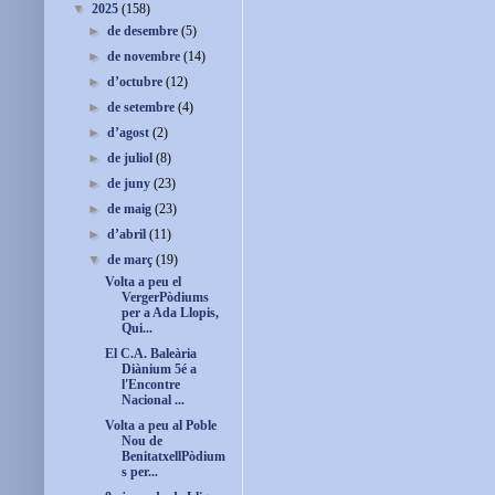
▼
2025
(158)
►
de desembre
(5)
►
de novembre
(14)
►
d’octubre
(12)
►
de setembre
(4)
►
d’agost
(2)
►
de juliol
(8)
►
de juny
(23)
►
de maig
(23)
►
d’abril
(11)
▼
de març
(19)
Volta a peu el
VergerPòdiums
per a Ada Llopis,
Qui...
El C.A. Baleària
Diànium 5é a
l'Encontre
Nacional ...
Volta a peu al Poble
Nou de
BenitatxellPòdium
s per...