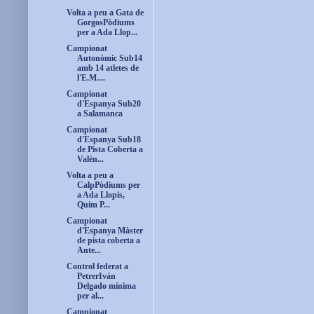
Volta a peu a Gata de
GorgosPòdiums
per a Ada Llop...
Campionat
Autonòmic Sub14
amb 14 atletes de
l'E.M....
Campionat
d'Espanya Sub20
a Salamanca
Campionat
d'Espanya Sub18
de Pista Coberta a
Valèn...
Volta a peu a
CalpPòdiums per
a Ada Llopis,
Quim P...
Campionat
d'Espanya Màster
de pista coberta a
Ante...
Control federat a
PetrerIván
Delgado mínima
per al...
Campionat