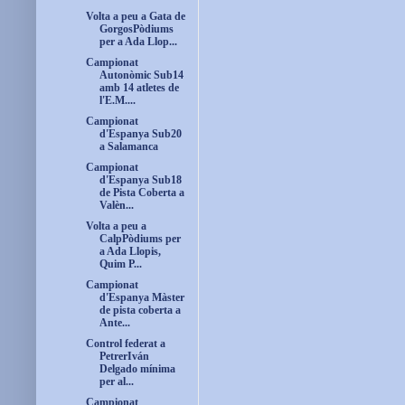
Volta a peu a Gata de
GorgosPòdiums
per a Ada Llop...
Campionat
Autonòmic Sub14
amb 14 atletes de
l'E.M....
Campionat
d'Espanya Sub20
a Salamanca
Campionat
d'Espanya Sub18
de Pista Coberta a
Valèn...
Volta a peu a
CalpPòdiums per
a Ada Llopis,
Quim P...
Campionat
d'Espanya Màster
de pista coberta a
Ante...
Control federat a
PetrerIván
Delgado mínima
per al...
Campionat