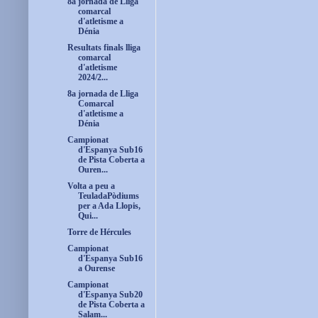
8a jornada de Lliga
comarcal
d'atletisme a
Dénia
Resultats finals lliga
comarcal
d'atletisme
2024/2...
8a jornada de Lliga
Comarcal
d'atletisme a
Dénia
Campionat
d'Espanya Sub16
de Pista Coberta a
Ouren...
Volta a peu a
TeuladaPòdiums
per a Ada Llopis,
Qui...
Torre de Hércules
Campionat
d'Espanya Sub16
a Ourense
Campionat
d'Espanya Sub20
de Pista Coberta a
Salam...