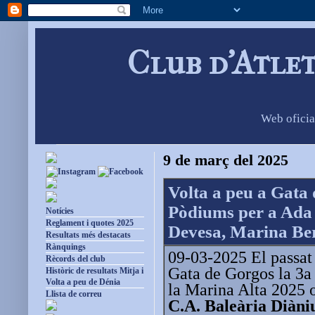
Club d'Atle
Web oficia
9 de març del 2025
Volta a peu a Gata
Pòdiums per a Ada 
Notícies
Reglament i quotes 2025
Devesa, Marina Be
Resultats més destacats
Rànquings
09-03-2025 El passat
Rècords del club
Gata de Gorgos la 3a 
Històric de resultats Mitja i
Volta a peu de Dénia
la Marina Alta 2025 o
Llista de correu
C.A. Baleària Diàn