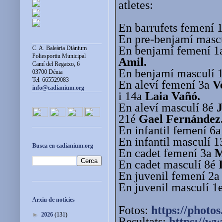
atletes:
En barrufets femení 
En pre-benjamí masc
En benjamí femení 
C. A. Baleària Diànium
Poliesportiu Municipal
Amil.
Camí del Regatxo, 6
En benjamí masculí 
03700 Dénia
Tel. 665529083
En aleví femení 3a
V
info@cadianium.org
i 14a
Laia Vañó.
En aleví masculí 8é
21é
Gael Fernández
En infantil femení 6
En infantil masculí 
Busca en cadianium.org
En cadet femení 3a
M
En cadet masculí 8é
En juvenil femení 2
En juvenil masculí 1
Arxiu de notícies
Fotos:
https://photos
►
2026
(131)
Resultats:
https://w