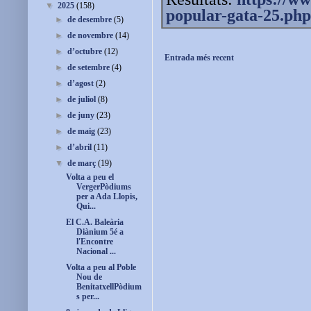
▼
2025
(158)
popular-gata-25.php
►
de desembre
(5)
►
de novembre
(14)
►
d’octubre
(12)
Entrada més recent
►
de setembre
(4)
►
d’agost
(2)
►
de juliol
(8)
►
de juny
(23)
►
de maig
(23)
►
d’abril
(11)
▼
de març
(19)
Volta a peu el
VergerPòdiums
per a Ada Llopis,
Qui...
El C.A. Baleària
Diànium 5é a
l'Encontre
Nacional ...
Volta a peu al Poble
Nou de
BenitatxellPòdium
s per...