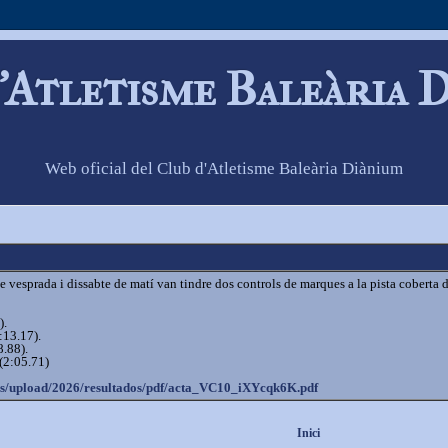
'Atletisme Baleària 
Web oficial del Club d'Atletisme Baleària Diànium
vesprada i dissabte de matí van tindre dos controls de marques a la pista coberta d
).
:13.17).
.88).
(2:05.71)
es/upload/
2026/resultados/pdf/acta_VC10_
iXYcqk6K.pdf
Inici