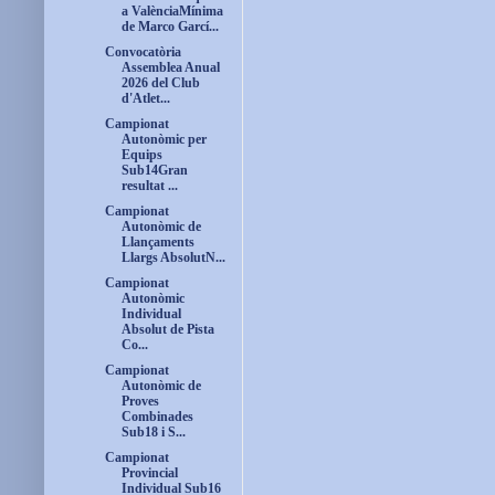
a ValènciaMínima
de Marco Garcí...
Convocatòria
Assemblea Anual
2026 del Club
d'Atlet...
Campionat
Autonòmic per
Equips
Sub14Gran
resultat ...
Campionat
Autonòmic de
Llançaments
Llargs AbsolutN...
Campionat
Autonòmic
Individual
Absolut de Pista
Co...
Campionat
Autonòmic de
Proves
Combinades
Sub18 i S...
Campionat
Provincial
Individual Sub16