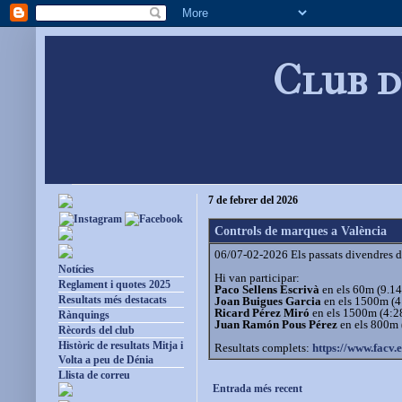
Club d
7 de febrer del 2026
Controls de marques a València
06/07-02-2026 Els passats divendres de 
Notícies
Hi van participar:
Reglament i quotes 2025
Paco Sellens Escrivà
en els 60m (9.14
Resultats més destacats
Joan Buigues Garcia
en els 1500m (4
Ricard Pérez Miró
en els 1500m (4:28
Rànquings
Juan Ramón Pous Pérez
en els 800m 
Rècords del club
Històric de resultats Mitja i
Resultats complets:
https://www.facv.
Volta a peu de Dénia
Llista de correu
Entrada més recent