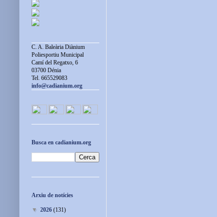
C. A. Baleària Diànium
Poliesportiu Municipal
Camí del Regatxo, 6
03700 Dénia
Tel. 665529083
info@cadianium.org
Busca en cadianium.org
Arxiu de notícies
▼
2026
(131)