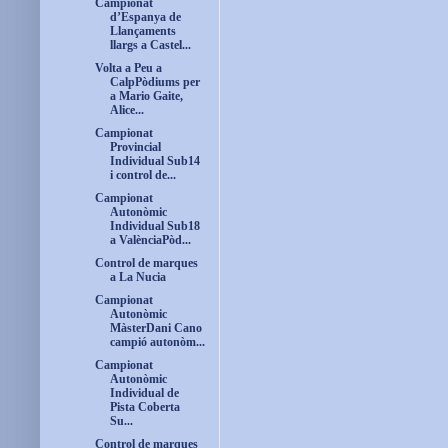
Campionat
d’Espanya de
Llançaments
llargs a Castel...
Volta a Peu a
CalpPòdiums per
a Mario Gaite,
Alice...
Campionat
Provincial
Individual Sub14
i control de...
Campionat
Autonòmic
Individual Sub18
a ValènciaPòd...
Control de marques
a La Nucia
Campionat
Autonòmic
MàsterDani Cano
campió autonòm...
Campionat
Autonòmic
Individual de
Pista Coberta
Su...
Control de marques