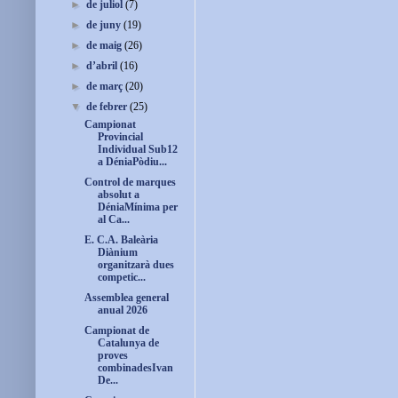
►
de juliol
(7)
►
de juny
(19)
►
de maig
(26)
►
d’abril
(16)
►
de març
(20)
▼
de febrer
(25)
Campionat
Provincial
Individual Sub12
a DéniaPòdiu...
Control de marques
absolut a
DéniaMínima per
al Ca...
E. C.A. Baleària
Diànium
organitzarà dues
competic...
Assemblea general
anual 2026
Campionat de
Catalunya de
proves
combinadesIvan
De...