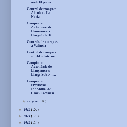
amb 10 pòdiu...
Control de marques
Absolut a La
Nucia
Campionat
Autonòmic de
Llançaments
Llargs Sub18 i ...
Controls de marques
a València
Control de marques
sub14 a Paterna
Campionat
Autonòmic de
Llançaments
Llargs Sub14 i ...
Campionat
Provincial
Individual de
Cross Escolar a...
►
de gener
(18)
►
2025
(158)
►
2024
(129)
►
2023
(114)