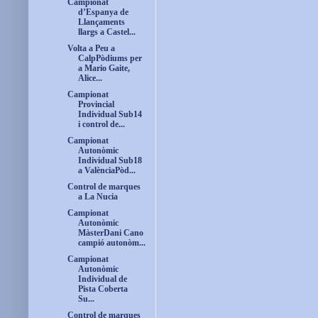
Campionat
d’Espanya de
Llançaments
llargs a Castel...
Volta a Peu a
CalpPòdiums per
a Mario Gaite,
Alice...
Campionat
Provincial
Individual Sub14
i control de...
Campionat
Autonòmic
Individual Sub18
a ValènciaPòd...
Control de marques
a La Nucia
Campionat
Autonòmic
MàsterDani Cano
campió autonòm...
Campionat
Autonòmic
Individual de
Pista Coberta
Su...
Control de marques