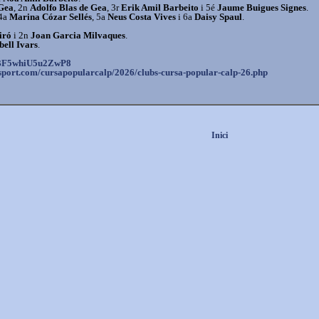
Gea
, 2n
Adolfo Blas de Gea
, 3r
Erik Amil Barbeito
i 5é
Jaume Buigues Signes
.
 4a
Marina Cózar Sellés
, 5a
Neus Costa Vives
i 6a
Daisy Spaul
.
iró
i 2n
Joan Garcia Milvaques
.
bell Ivars
.
BF5whiU5u2ZwP8
sport.com/
cursapopularcalp/2026/clubs-
cursa-popular-calp-26.php
Inici