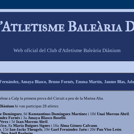
'Atletisme Baleària 
Web oficial del Club d'Atletisme Baleària Diànium
 Fernández, Amaya Blasco, Bruno Fornés, Emma Martín, Jaume Blas, Adolfo
rar a Calp la primera prova del Circuit a peu de la Marina Alta.
 Diànium
hi van participar 28 atletes:
te Domínguez
, 6é
Konstantinos Domínguez Martínez
i 10é
Unai Moreno Abril
.
ndez Fornés
i 3a
Amaya Blasco Roselló
.
Pérez
i 5é
Izan Moreno Abril
.
Vico
, 8a
María Buigues Signes
i 16a
Alma Gómez Calvano
.
o
, 15é
Ian-Jacks Theugels
, 19é
Gael Fernández Jaén
i 20é
Pau Viso León
.
a
Noa Amil Barbeito
.