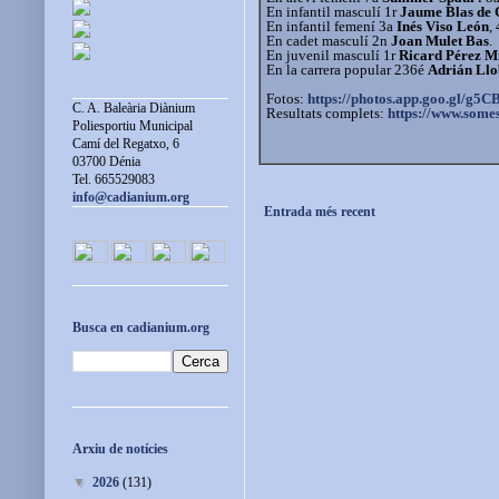
En infantil masculí 1r
Jaume Blas de 
En infantil femení 3a
Inés Viso León
,
En cadet masculí 2n
Joan Mulet Bas
.
En juvenil masculí 1r
Ricard Pérez M
En la carrera popular 236é
Adrián Llo
Fotos:
https://photos.app.goo.gl/
g5C
C. A. Baleària Diànium
Resultats complets:
https://www.some
Poliesportiu Municipal
Camí del Regatxo, 6
03700 Dénia
Tel. 665529083
info@cadianium.org
Entrada més recent
Busca en cadianium.org
Arxiu de notícies
▼
2026
(131)