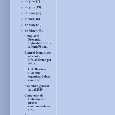
►
de juliol
(7)
►
de juny
(19)
►
de maig
(26)
►
d’abril
(16)
►
de març
(20)
▼
de febrer
(25)
Campionat
Provincial
Individual Sub12
a DéniaPòdiu...
Control de marques
absolut a
DéniaMínima per
al Ca...
E. C.A. Baleària
Diànium
organitzarà dues
competic...
Assemblea general
anual 2026
Campionat de
Catalunya de
proves
combinadesIvan
De...