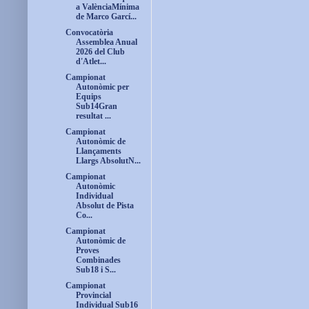
a ValènciaMínima
de Marco Garcí...
Convocatòria
Assemblea Anual
2026 del Club
d'Atlet...
Campionat
Autonòmic per
Equips
Sub14Gran
resultat ...
Campionat
Autonòmic de
Llançaments
Llargs AbsolutN...
Campionat
Autonòmic
Individual
Absolut de Pista
Co...
Campionat
Autonòmic de
Proves
Combinades
Sub18 i S...
Campionat
Provincial
Individual Sub16