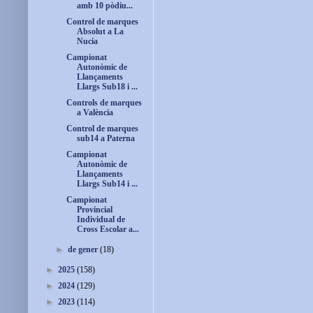
amb 10 pòdiu...
Control de marques
Absolut a La
Nucia
Campionat
Autonòmic de
Llançaments
Llargs Sub18 i ...
Controls de marques
a València
Control de marques
sub14 a Paterna
Campionat
Autonòmic de
Llançaments
Llargs Sub14 i ...
Campionat
Provincial
Individual de
Cross Escolar a...
►
de gener
(18)
►
2025
(158)
►
2024
(129)
►
2023
(114)