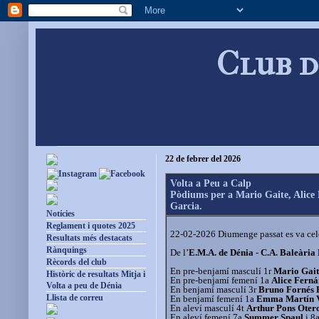
Club d
22 de febrer del 2026
Volta a Peu a Calp
Pòdiums per a Mario Gaite, Alice
Garcia.
Notícies
Reglament i quotes 2025
22-02-2026 Diumenge passat es va celeb
Resultats més destacats
Rànquings
De l’
E.M.A. de Dénia - C.A. Baleària
Rècords del club
En pre-benjamí masculí 1r
Mario Gai
Històric de resultats Mitja i
En pre-benjamí femení 1a
Alice Ferná
Volta a peu de Dénia
En benjamí masculí 3r
Bruno Fornés 
Llista de correu
En benjamí femení 1a
Emma Martín 
En aleví masculí 4t
Arthur Pons Oter
En aleví femení 7a
Summer Spaul
i 8