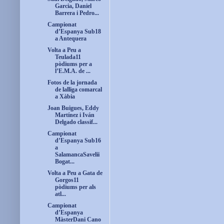
Garcia, Daniel
Barrera i Pedro...
Campionat
d’Espanya Sub18
a Antequera
Volta a Peu a
Teulada11
pòdiums per a
l’E.M.A. de ...
Fotos de la jornada
de lalliga comarcal
a Xàbia
Joan Buigues, Eddy
Martínez i Iván
Delgado classif...
Campionat
d’Espanya Sub16
a
SalamancaSavelii
Bogat...
Volta a Peu a Gata de
Gorgos11
pòdiums per als
atl...
Campionat
d’Espanya
MàsterDani Cano