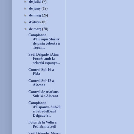
►
de juliol
(7)
►
de juny
(19)
►
de maig
(26)
►
d’abril
(16)
▼
de març
(20)
Campionat
d’Europa Màster
de pista coberta a
Torun...
Saúl Delgado i Aina
Fornés amb la
selecció espanyo...
Control Sub16 a
Elda
Control Sub12 a
Alacant
Control de triatlons
Sub14 a Alacant
Campionat
d’Espanya Sub20
a SabadellSaúl
Delgado S...
Fotos de la Volta a
Peu Benitatxell
Saúl Delgado, Marco