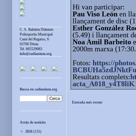
Hi van participar:
Pau Viso León
en lla
llançament de disc (1
Esther González Ro
C. A. Baleària Diànium
(5.49) i llançament de
Poliesportiu Municipal
Camí del Regatxo, 6
Noa Amil Barbeito
e
03700 Dénia
2000m marxa (17:30.
Tel. 665529083
info@cadianium.org
Fotos:
https://photos
BCBUHa5zdJNktF
Resultats complets:
h
acta_A018_y4T8liK
Busca en cadianium.org
Entrada més recent
Arxiu de notícies
▼
2026
(131)