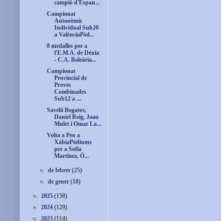
campió d'Espan...
Campionat
Autonòmic
Individual Sub20
a ValènciaPòd...
8 medalles per a
l'E.M.A. de Dénia
- C.A. Baleària...
Campionat
Provincial de
Proves
Combinades
Sub12 a ...
Savelii Bogatov,
Daniel Reig, Joan
Mulet i Omar La...
Volta a Peu a
XàbiaPòdiums
per a Sofia
Martinez, Ó...
►
de febrer
(25)
►
de gener
(18)
►
2025
(158)
►
2024
(129)
►
2023
(114)