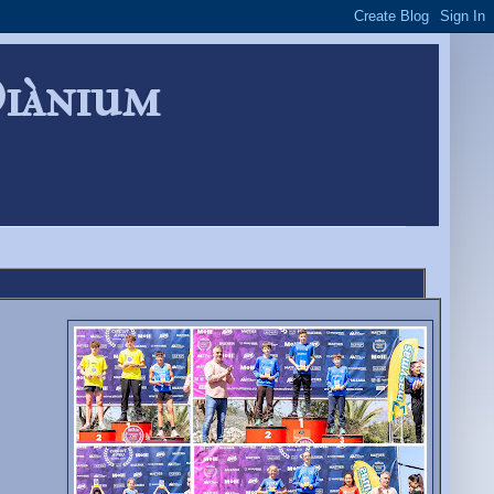
Diànium