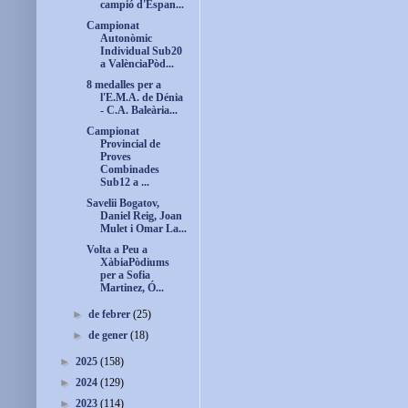
campió d'Espan...
Campionat
Autonòmic
Individual Sub20
a ValènciaPòd...
8 medalles per a
l'E.M.A. de Dénia
- C.A. Baleària...
Campionat
Provincial de
Proves
Combinades
Sub12 a ...
Savelii Bogatov,
Daniel Reig, Joan
Mulet i Omar La...
Volta a Peu a
XàbiaPòdiums
per a Sofia
Martinez, Ó...
►
de febrer
(25)
►
de gener
(18)
►
2025
(158)
►
2024
(129)
►
2023
(114)