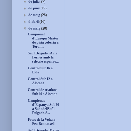
►
de juliol
(7)
►
de juny
(19)
►
de maig
(26)
►
d’abril
(16)
▼
de març
(20)
Campionat
d’Europa Màster
de pista coberta a
Torun...
Saúl Delgado i Aina
Fornés amb la
selecció espanyo...
Control Sub16 a
Elda
Control Sub12 a
Alacant
Control de triatlons
Sub14 a Alacant
Campionat
d’Espanya Sub20
a SabadellSaúl
Delgado S...
Fotos de la Volta a
Peu Benitatxell
Saúl Delgado, Marco