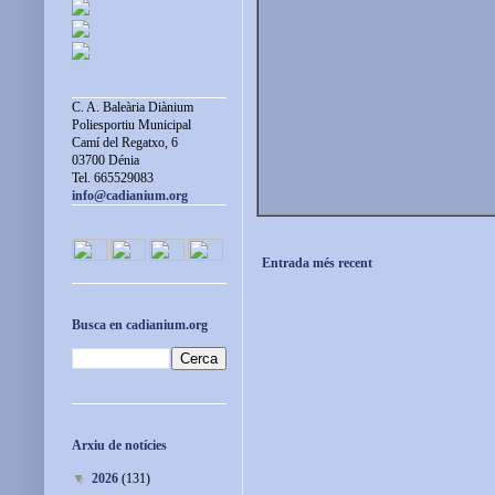
C. A. Baleària Diànium
Poliesportiu Municipal
Camí del Regatxo, 6
03700 Dénia
Tel. 665529083
info@cadianium.org
Entrada més recent
Busca en cadianium.org
Arxiu de notícies
▼
2026
(131)