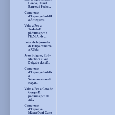
Garcia, Daniel
Barrera i Pedro...
Campionat
d’Espanya Sub18
a Antequera
Volta a Peu a
Teulada11
pòdiums per a
l’E.M.A. de ...
Fotos de la jornada
de lalliga comarcal
a Xàbia
Joan Buigues, Eddy
Martínez i Iván
Delgado classif...
Campionat
d’Espanya Sub16
a
SalamancaSavelii
Bogat...
Volta a Peu a Gata de
Gorgos11
pòdiums per als
atl...
Campionat
d’Espanya
MàsterDani Cano