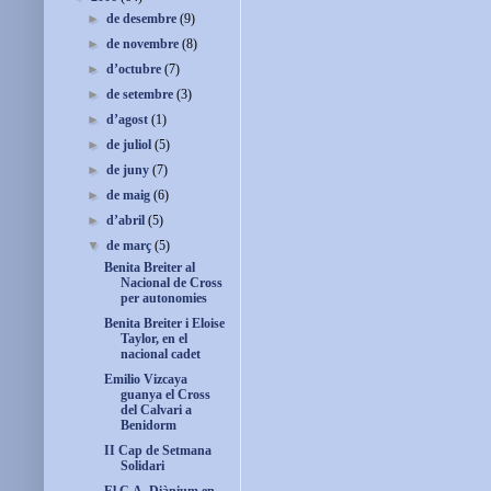
►
de desembre
(9)
►
de novembre
(8)
►
d’octubre
(7)
►
de setembre
(3)
►
d’agost
(1)
►
de juliol
(5)
►
de juny
(7)
►
de maig
(6)
►
d’abril
(5)
▼
de març
(5)
Benita Breiter al
Nacional de Cross
per autonomies
Benita Breiter i Eloise
Taylor, en el
nacional cadet
Emilio Vizcaya
guanya el Cross
del Calvari a
Benidorm
II Cap de Setmana
Solidari