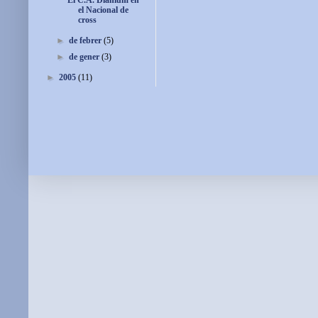
El C.A. Diànium en
el Nacional de
cross
►
de febrer
(5)
►
de gener
(3)
►
2005
(11)