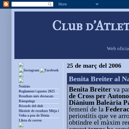
Club d'Atle
Web oficia
25 de març del 2006
Benita Breiter al 
Notícies
Benita Breiter
va par
Reglament i quotes 2025
de Cross per Auton
Resultats més destacats
Diànium Baleària P
Rànquings
Rècords del club
femení de la
Federac
Històric de resultats Mitja i
periostitis que ve arr
Volta a peu de Dénia
Llista de correu
obtindre el màxim re
aquest temps ha segui