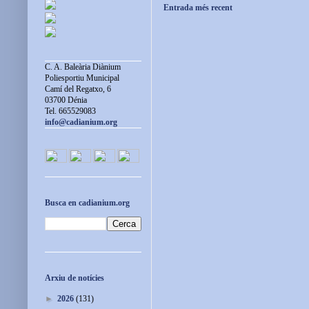
Entrada més recent
C. A. Baleària Diànium
Poliesportiu Municipal
Camí del Regatxo, 6
03700 Dénia
Tel. 665529083
info@cadianium.org
Busca en cadianium.org
Arxiu de notícies
►
2026
(131)