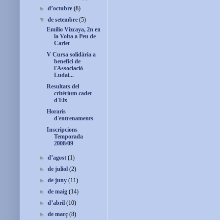
►
d’octubre
(8)
▼
de setembre
(5)
Emilio Vizcaya, 2n en
la Volta a Peu de
Carlet
V Cursa solidària a
benefici de
l'Associació
Ludai...
Resultats del
critèrium cadet
d'Elx
Horaris
d'entrenaments
Inscripcions
Temporada
2008/09
►
d’agost
(1)
►
de juliol
(2)
►
de juny
(11)
►
de maig
(14)
►
d’abril
(10)
►
de març
(8)