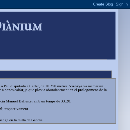
Diànium
a a Peu disputada a Carlet, de 10.250 metres.
Vizcaya
va marcar un
se a penes calfar, ja que plovia abundantment en el prolegòmens de la
lencià Manuel Ballester amb un temps de 33:20.
9è, respectivament.
iumenge en la milla de Gandia