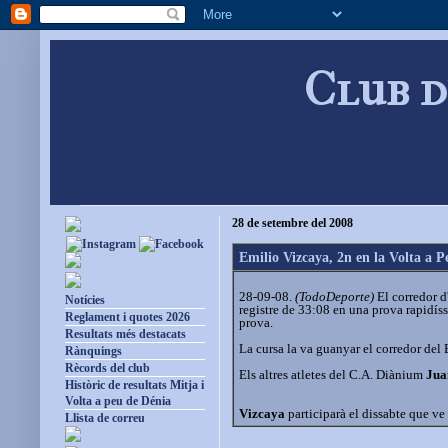
Club d
28 de setembre del 2008
Emilio Vizcaya, 2n en la Volta a P
28-09-08.
(TodoDeporte)
El corredor d
Notícies
registre de 33:08 en una prova rapidís
Reglament i quotes 2026
prova.
Resultats més destacats
La cursa la va guanyar el corredor del 
Rànquings
Rècords del club
Els altres atletes del C.A. Diànium
Jua
Històric de resultats Mitja i
Volta a peu de Dénia
Vizcaya
participarà el dissabte que ve 
Llista de correu