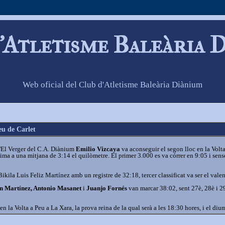
'Atletisme Baleària 
Web oficial del Club d'Atletisme Baleària Diànium
eu de Carlet
'El Verger del C.A. Diànium
Emilio Vizcaya
va aconseguir el segon lloc en la Volt
sima a una mitjana de 3:14 el quilòmetre. El primer 3.000 es va córrer en 9:05 i sen
Bikila Luis Feliz Martínez amb un registre de 32:18, tercer classificat va ser el va
n Martínez, Antonio Masanet
i
Juanjo Fornés
van marcar 38:02, sent 27è, 28è i 2
en la Volta a Peu a La Xara, la prova reina de la qual serà a les 18:30 hores, i el d