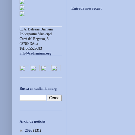
Entrada més recent
C. A. Baleària Diànium
Poliesportiu Municipal
Camí del Regatxo, 6
03700 Dénia
Tel. 665529083
info@cadianium.org
Busca en cadianium.org
Arxiu de notícies
►
2026
(131)