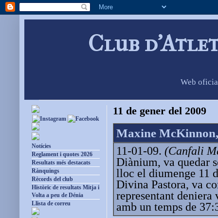
Club d'Atle
Web oficia
11 de gener del 2009
Maxine McKinnon, s
Notícies
11-01-09.
(Canfali M
Reglament i quotes 2026
Diànium, va quedar se
Resultats més destacats
lloc el diumenge 11 
Rànquings
Rècords del club
Divina Pastora, va co
Històric de resultats Mitja i
representant deniera 
Volta a peu de Dénia
Llista de correu
amb un temps de 37: