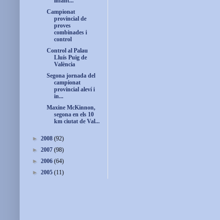
infant...
Campionat
provincial de
proves
combinades i
control
Control al Palau
Lluís Puig de
València
Segona jornada del
campionat
provincial aleví i
in...
Maxine McKinnon,
segona en els 10
km ciutat de Val...
►
2008
(92)
►
2007
(98)
►
2006
(64)
►
2005
(11)