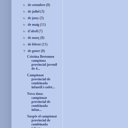
►
de setembre
(8)
►
de juliol
(3)
►
de juny
(5)
►
de maig
(11)
►
d’abril
(7)
►
de març
(8)
►
de febrer
(11)
▼
de gener
(8)
Cristina Bertomeu
campiona
provincial juvenil
de 4...
Campionat
provincial de
combinada
infantil i cadet...
Nova data:
campionat
provincial de
combinada
infan...
Suspès el campionat
provincial de
combinada