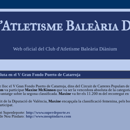
'Atletisme Baleària 
Web oficial del Club d'Atletisme Baleària Diànium
uta en el V Gran Fondo Puerto de Catarroja
lloc el V Gran Fondo Puerto de Catarroja, dins del Circuit de Carreres Populars de
um
va participar
Maxine McKinnon
que va ser la vencedora absoluta de la categori
ntatge sobre la segona classificada.
Maxine
va fer els 11.200 m del recorregut en
uit de la Diputació de València,
Maxine
encapçala la classificació femenina, pels bo
rticipat.
ari Superdeporte:
http://www.superdeporte.es
b de Nou Píndaro:
http://www.noupindaro.com