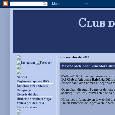
Club d
5 de setembre del 2010
Maxine McKinnon vencedora absol
05-09-2010. Diumenge passat va tindre 
Notícies
Del
Club d'Atletisme Baleària Diàni
Reglament i quotes 2025
emocionant, amb només 10 segons d'ava
Resultats més destacats
Quan s'han disputat 8 carreres del circ
Rànquings
aconseguit en les 7 proves en què ha pa
Rècords del club
Històric de resultats Mitja i
Hi ha més informació en la web del di
I la classificació de la prova en la we
Volta a peu de Dénia
Llista de correu