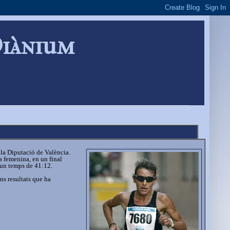
Diànium
 la Diputació de València.
a femenina, en un final
 un temps de 41:12.
ns resultats que ha