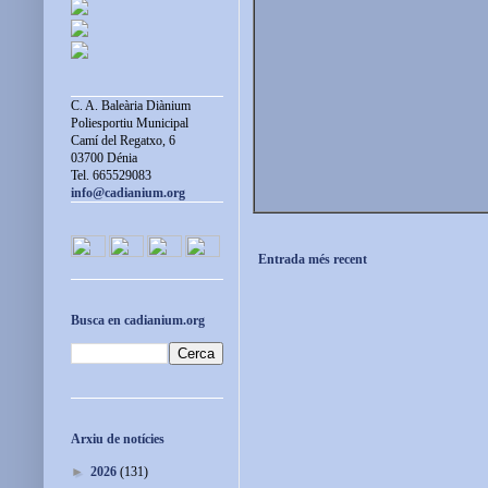
C. A. Baleària Diànium
Poliesportiu Municipal
Camí del Regatxo, 6
03700 Dénia
Tel. 665529083
info@cadianium.org
Entrada més recent
Busca en cadianium.org
Arxiu de notícies
►
2026
(131)