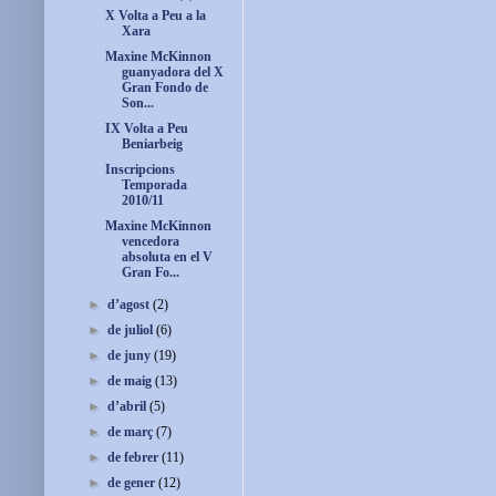
X Volta a Peu a la
Xara
Maxine McKinnon
guanyadora del X
Gran Fondo de
Son...
IX Volta a Peu
Beniarbeig
Inscripcions
Temporada
2010/11
Maxine McKinnon
vencedora
absoluta en el V
Gran Fo...
►
d’agost
(2)
►
de juliol
(6)
►
de juny
(19)
►
de maig
(13)
►
d’abril
(5)
►
de març
(7)
►
de febrer
(11)
►
de gener
(12)