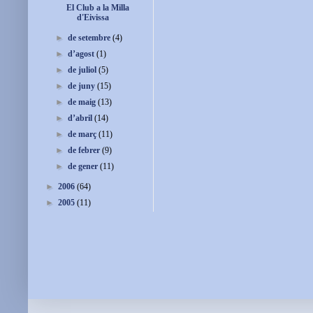
El Club a la Milla
d'Eivissa
►
de setembre
(4)
►
d’agost
(1)
►
de juliol
(5)
►
de juny
(15)
►
de maig
(13)
►
d’abril
(14)
►
de març
(11)
►
de febrer
(9)
►
de gener
(11)
►
2006
(64)
►
2005
(11)