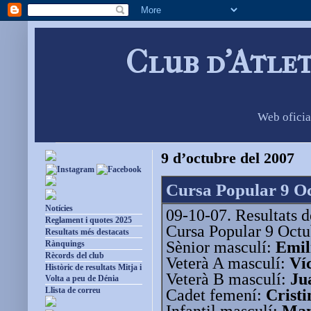
Club d'Atle
Web oficia
9 d’octubre del 2007
Cursa Popular 9 Oc
Notícies
09-10-07. Resultats d
Reglament i quotes 2025
Cursa Popular 9 Octu
Resultats més destacats
Sènior masculí:
Emil
Rànquings
Rècords del club
Veterà A masculí:
Ví
Històric de resultats Mitja i
Veterà B masculí:
Ju
Volta a peu de Dénia
Llista de correu
Cadet femení:
Crist
Infantil masculí:
Man