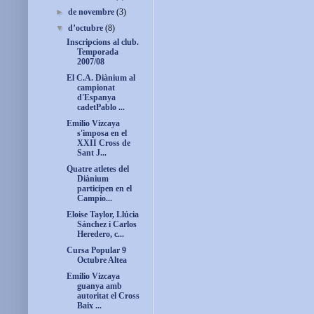
►
de novembre
(3)
▼
d’octubre
(8)
Inscripcions al club.
Temporada
2007/08
El C.A. Diànium al
campionat
d'Espanya
cadetPablo ...
Emilio Vizcaya
s'imposa en el
XXII Cross de
Sant J...
Quatre atletes del
Diànium
participen en el
Campio...
Eloise Taylor, Llúcia
Sánchez i Carlos
Heredero, c...
Cursa Popular 9
Octubre Altea
Emilio Vizcaya
guanya amb
autoritat el Cross
Baix ...