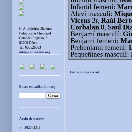
Infantil femení:
Marí
Aleví masculí:
Mique
Vicens
3r,
Raúl Ber
Corbalan
8,
Saul Di
C. A. Baleària Diànium
Benjamí masculí:
Gi
Poliesportiu Municipal
Camí del Regatxo, 6
Benjamí femení:
Mar
03700 Dénia
Prebenjamí femení:
Tel. 665529083
info@cadianium.org
Pequeñines masculí:
Entrada més recent
Busca en cadianium.org
Arxiu de notícies
►
2026
(131)