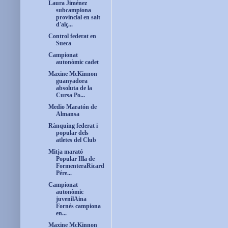
Laura Jiménez
subcampiona
provincial en salt
d'alç...
Control federat en
Sueca
Campionat
autonòmic cadet
Maxine McKinnon
guanyadora
absoluta de la
Cursa Po...
Medio Maratón de
Almansa
Rànquing federat i
popular dels
atletes del Club
Mitja marató
Popular Illa de
FormenteraRicard
Pére...
Campionat
autonòmic
juvenilAina
Fornés campiona
en...
Maxine McKinnon