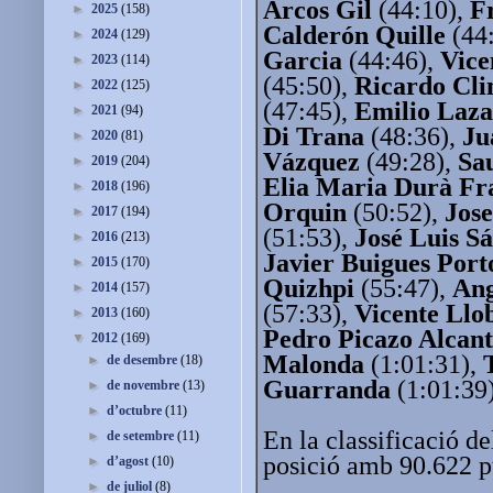
Arcos Gil
(44:10),
F
►
2025
(158)
Calderón Quille
(44
►
2024
(129)
Garcia
(44:46),
Vice
►
2023
(114)
(45:50),
Ricardo Cli
►
2022
(125)
(47:45),
Emilio Laza
►
2021
(94)
Di Trana
(48:36),
Ju
►
2020
(81)
Vázquez
(49:28),
Sa
►
2019
(204)
Elia Maria Durà Fr
►
2018
(196)
Orquin
(50:52),
Jose
►
2017
(194)
(51:53),
José Luis S
►
2016
(213)
Javier Buigues Port
►
2015
(170)
Quizhpi
(55:47),
An
►
2014
(157)
(57:33),
Vicente Llob
►
2013
(160)
Pedro Picazo Alcan
▼
2012
(169)
Malonda
(1:01:31),
►
de desembre
(18)
Guarranda
(1:01:39
►
de novembre
(13)
►
d’octubre
(11)
En la classificació de
►
de setembre
(11)
posició amb 90.622 p
►
d’agost
(10)
►
de juliol
(8)