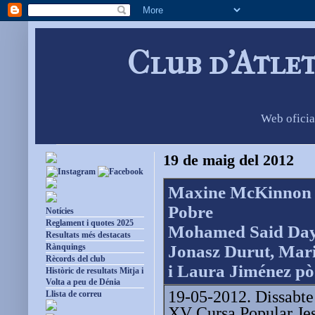
Club d'Atle
Web oficia
19 de maig del 2012
Maxine McKinnon g
Pobre
Notícies
Reglament i quotes 2025
Mohamed Said Dayd
Resultats més destacats
Rànquings
Jonasz Durut, Mari
Rècords del club
i Laura Jiménez pòd
Històric de resultats Mitja i
Volta a peu de Dénia
19-05-2012. Dissabte 
Llista de correu
XV Cursa Popular Jes