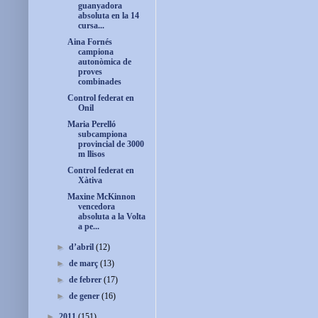
guanyadora
absoluta en la 14
cursa...
Aina Fornés
campiona
autonòmica de
proves
combinades
Control federat en
Onil
Maria Perelló
subcampiona
provincial de 3000
m llisos
Control federat en
Xàtiva
Maxine McKinnon
vencedora
absoluta a la Volta
a pe...
►
d’abril
(12)
►
de març
(13)
►
de febrer
(17)
►
de gener
(16)
►
2011
(151)