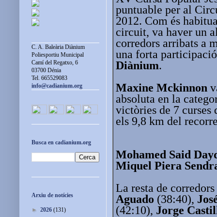
puntuable per al Circ
2012. Com és habitual
circuit, va haver un 
corredors arribats a m
C. A. Baleària Diànium
una forta participaci
Poliesportiu Municipal
Diànium
.
Camí del Regatxo, 6
03700 Dénia
Tel. 665529083
Maxine Mckinnon
v
info@cadianium.org
absoluta en la catego
victòries de 7 curses 
els 9,8 km del recor
Busca en cadianium.org
Mohamed Said Day
Miquel Piera Sendr
La resta de corredors
Arxiu de notícies
Aguado
(38:40),
Jos
(42:10),
Jorge Casti
►
2026
(131)