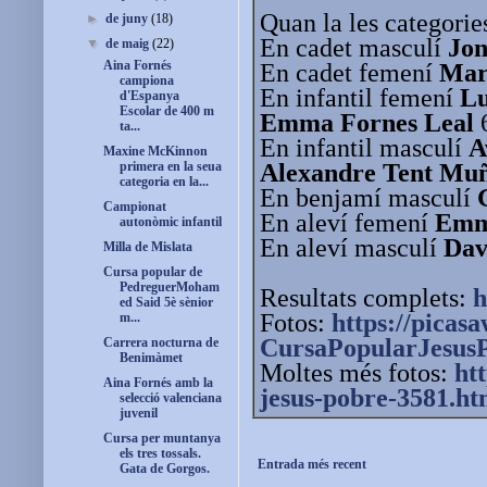
Quan la les categorie
►
de juny
(18)
En cadet masculí
Jon
▼
de maig
(22)
Aina Fornés
En cadet femení
Mar
campiona
En infantil femení
Lu
d'Espanya
Escolar de 400 m
Emma Fornes Leal
ta...
En infantil masculí
A
Maxine McKinnon
Alexandre Tent Mu
primera en la seua
categoria en la...
En benjamí masculí
Campionat
En aleví femení
Emm
autonòmic infantil
En aleví masculí
Dav
Milla de Mislata
Cursa popular de
PedreguerMoham
Resultats complets:
h
ed Said 5è sènior
Fotos:
https://picas
m...
CursaPopularJesus
Carrera nocturna de
Benimàmet
Moltes més fotos:
ht
Aina Fornés amb la
jesus-pobre-3581.ht
selecció valenciana
juvenil
Cursa per muntanya
els tres tossals.
Entrada més recent
Gata de Gorgos.