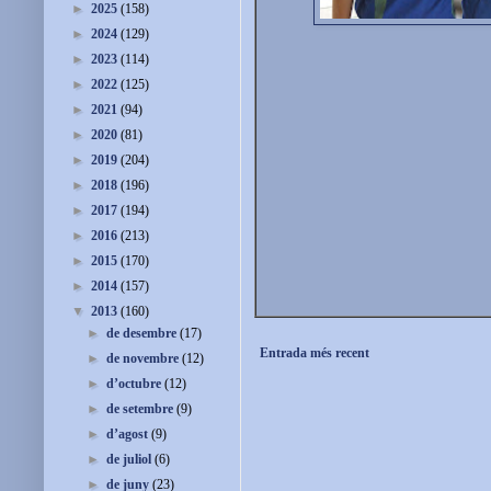
►
2025
(158)
►
2024
(129)
►
2023
(114)
►
2022
(125)
►
2021
(94)
►
2020
(81)
►
2019
(204)
►
2018
(196)
►
2017
(194)
►
2016
(213)
►
2015
(170)
►
2014
(157)
▼
2013
(160)
►
de desembre
(17)
Entrada més recent
►
de novembre
(12)
►
d’octubre
(12)
►
de setembre
(9)
►
d’agost
(9)
►
de juliol
(6)
►
de juny
(23)