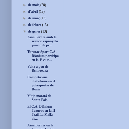
►
de maig
(20)
►
d’abril
(13)
►
de març
(13)
►
de febrer
(13)
▼
de gener
(13)
Aina Fornés amb la
selecció espanyola
júnior de pr...
Tururac Sport C.A.
Diànium participa
en la 1ª curs...
Volta a peu de
Benirredrà
Competicions
d'atletisme en el
poliesportiu de
Dénia
Mitja marató de
Santa Pola
El C.A. Diànium
Tururac en la II
Trail La Mallà
de...
Aina Fornés en la