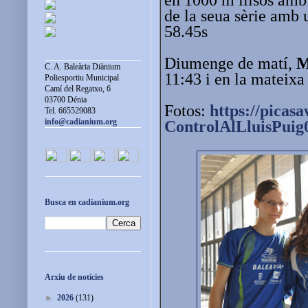
de la seua sèrie amb
58.45s
Diumenge de matí,
M
C. A. Baleària Diànium
11:43 i en la mateixa
Poliesportiu Municipal
Camí del Regatxo, 6
03700 Dénia
Fotos:
https://picas
Tel. 665529083
info@cadianium.org
ControlAlLluisPuig
Busca en cadianium.org
Arxiu de notícies
►
2026
(131)