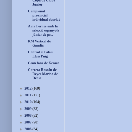
Copa de Clubs
Júnior
Campionat
provincial
individual absolut
Aina Fornés amb la
selecció espanyola
júnior de pr...
KM Vertical de
Gandia
Control al Palau
Lluís Puig
Gran fons de Xeraco
Carrera Roscón de
Reyes Marina de
Dénia
►
2012
(169)
►
2011
(151)
►
2010
(104)
►
2009
(83)
►
2008
(92)
►
2007
(98)
►
2006
(64)