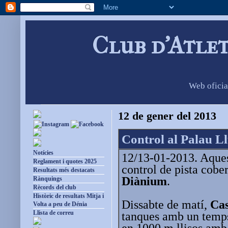
Club d'Atle
Web oficia
12 de gener del 2013
Control al Palau Ll
Notícies
12/13-01-2013. Aquest
Reglament i quotes 2025
control de pista cober
Resultats més destacats
Diànium
.
Rànquings
Rècords del club
Històric de resultats Mitja i
Dissabte de matí,
Cas
Volta a peu de Dénia
Llista de correu
tanques amb un temps
en 1000 m llisos amb