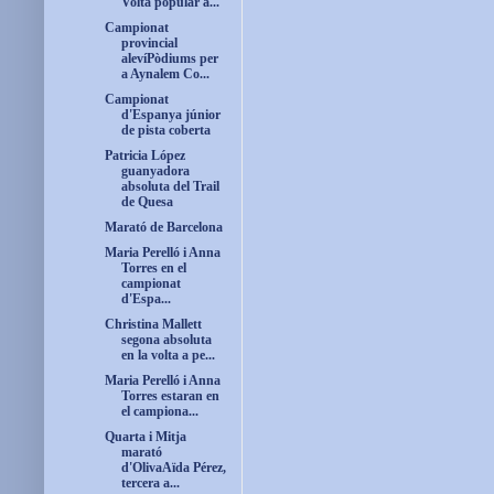
Volta popular a...
Campionat
provincial
alevíPòdiums per
a Aynalem Co...
Campionat
d'Espanya júnior
de pista coberta
Patricia López
guanyadora
absoluta del Trail
de Quesa
Marató de Barcelona
Maria Perelló i Anna
Torres en el
campionat
d'Espa...
Christina Mallett
segona absoluta
en la volta a pe...
Maria Perelló i Anna
Torres estaran en
el campiona...
Quarta i Mitja
marató
d'OlivaAïda Pérez,
tercera a...