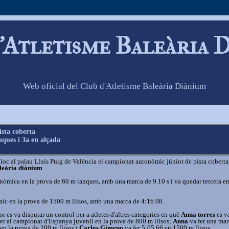
'Atletisme Baleària 
Web oficial del Club d'Atletisme Baleària Diànium
sta coberta
ques i 3a en alçada
lloc al palau Lluís Puig de València el campionat autonòmic júnior de pista cobert
leària diànium
.
mica en la prova de 60 m tanques, amb una marca de 9.10 s i va quedar tercera en
ic en la prova de 1500 m llisos, amb una marca de 4:16.08.
 es va disputar un control per a atletes d'altres categories en què
Anna torres
es v
er al campionat d'Espanya juvenil en la prova de 800 m llisos;
Anna
va fer una mar
 en la prova de 200 m llisos i
Carlos Gimeno
va fer 5:05.66 en 1500 m llisos.