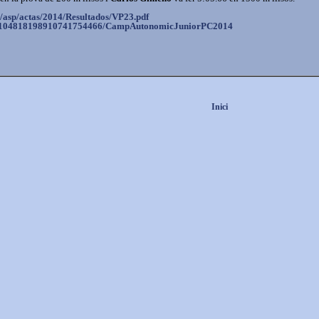
/asp/actas/
2014/Resultados/VP23.pdf
104818198910741754466/
CampAutonomicJuniorPC2014
Inici