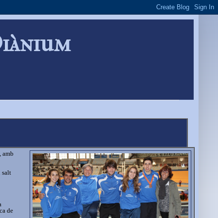
Diànium
a, amb
 salt
a
ca de