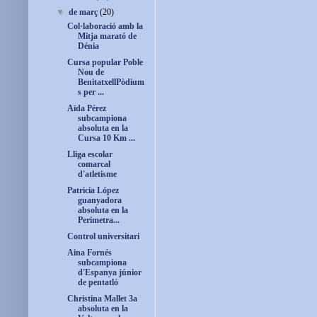
▼
de març
(20)
Col·laboració amb la
Mitja marató de
Dénia
Cursa popular Poble
Nou de
BenitatxellPòdium
s per ...
Aïda Pérez
subcampiona
absoluta en la
Cursa 10 Km ...
Lliga escolar
comarcal
d'atletisme
Patricia López
guanyadora
absoluta en la
Perimetra...
Control universitari
Aina Fornés
subcampiona
d'Espanya júnior
de pentatló
Christina Mallet 3a
absoluta en la