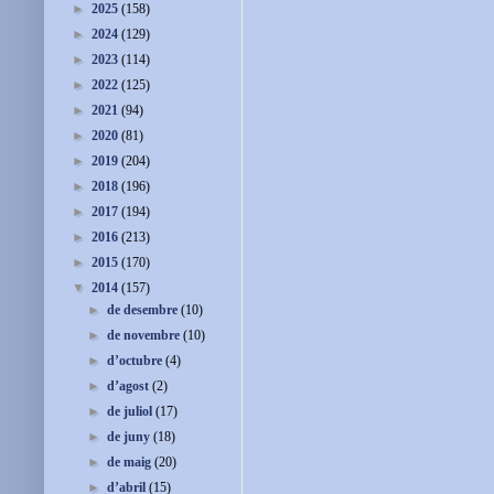
►
2025
(158)
►
2024
(129)
►
2023
(114)
►
2022
(125)
►
2021
(94)
►
2020
(81)
►
2019
(204)
►
2018
(196)
►
2017
(194)
►
2016
(213)
►
2015
(170)
▼
2014
(157)
►
de desembre
(10)
►
de novembre
(10)
►
d’octubre
(4)
►
d’agost
(2)
►
de juliol
(17)
►
de juny
(18)
►
de maig
(20)
►
d’abril
(15)