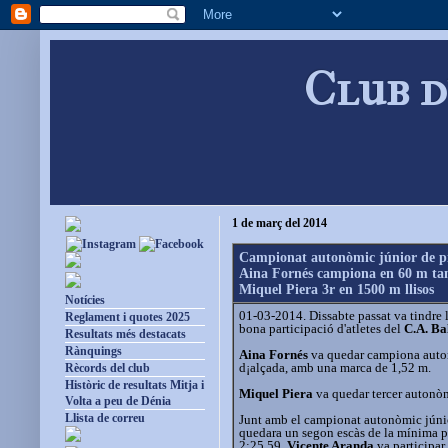
Club d
1 de març del 2014
Campionat autonòmic júnior de pi
Aina Fornés campiona en 60 m tan
Miquel Piera 3r en 1500 m llisos
Notícies
01-03-2014. Dissabte passat va tindre 
Reglament i quotes 2025
bona participació d'atletes del
C.A. Ba
Resultats més destacats
Rànquings
Aina Fornés
va quedar campiona autonò
d¡alçada, amb una marca de 1,52 m.
Rècords del club
Històric de resultats Mitja i
Miquel Piera
va quedar tercer autonòm
Volta a peu de Dénia
Llista de correu
Junt amb el campionat autonòmic júnior
quedara un segon escàs de la mínima p
2:25.59.
Vicente Aranda
va participar