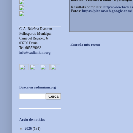
Resultats complets:
http://www.facv.es
Fotos:
https://picasaweb.google.com/
C. A. Baleària Diànium
Poliesportiu Municipal
Camí del Regatxo, 6
03700 Dénia
Entrada més recent
Tel. 665529083
info@cadianium.org
Busca en cadianium.org
Arxiu de notícies
►
2026
(131)