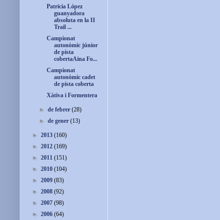
Patricia López
guanyadora
absoluta en la II
Trail ...
Campionat
autonòmic júnior
de pista
cobertaAina Fo...
Campionat
autonòmic cadet
de pista coberta
Xàtiva i Formentera
►
de febrer
(28)
►
de gener
(13)
►
2013
(160)
►
2012
(169)
►
2011
(151)
►
2010
(104)
►
2009
(83)
►
2008
(92)
►
2007
(98)
►
2006
(64)