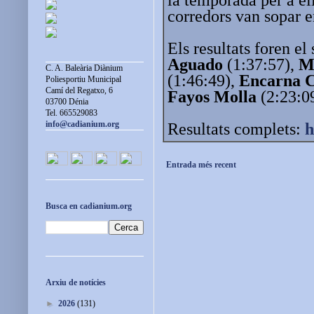
corredors van sopar e
Els resultats foren el
Aguado
(1:37:57),
M
C. A. Baleària Diànium
(1:46:49),
Encarna 
Poliesportiu Municipal
Camí del Regatxo, 6
Fayos Molla
(2:23:0
03700 Dénia
Tel. 665529083
info@cadianium.org
Resultats complets:
h
Entrada més recent
Busca en cadianium.org
Arxiu de notícies
►
2026
(131)