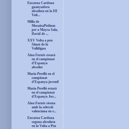
Encarna Cardona
guanyadora
absoluta en la III
Volt...
Milla de
MorairaPòdium
per a Mayca Sala,
David de ...
XXV Volta a peu
Simat de la
Valldigna
Aina Fornés estarà
en el campionat
d'Espanya
absolut
Maria Perelló en el
campionat
d'Espanya juvenil
Maria Perelló estarà
en el campionat
d'Espanya Juv...
Aina Fornés sisena
amb la selecció
valenciana en e...
Encarna Cardona
segona absoluta
en la Volta a Peu