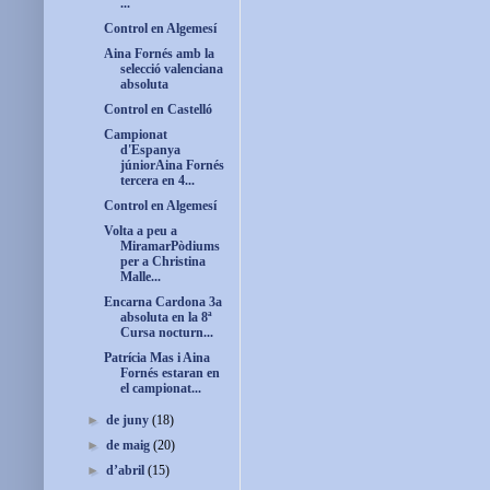
...
Control en Algemesí
Aina Fornés amb la
selecció valenciana
absoluta
Control en Castelló
Campionat
d'Espanya
júniorAina Fornés
tercera en 4...
Control en Algemesí
Volta a peu a
MiramarPòdiums
per a Christina
Malle...
Encarna Cardona 3a
absoluta en la 8ª
Cursa nocturn...
Patrícia Mas i Aina
Fornés estaran en
el campionat...
►
de juny
(18)
►
de maig
(20)
►
d’abril
(15)