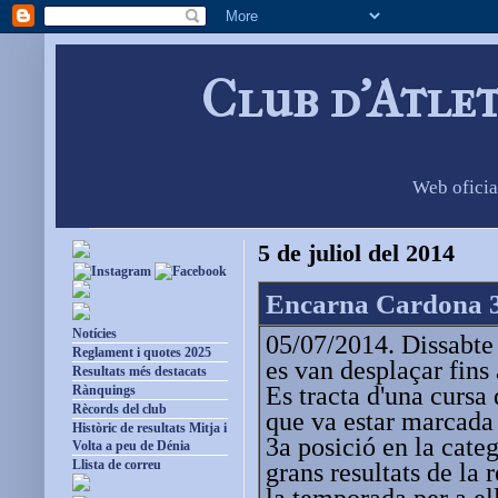
Club d'Atle
Web oficia
5 de juliol del 2014
Encarna Cardona 3
Notícies
05/07/2014. Dissabte 
Reglament i quotes 2025
es van desplaçar fins
Resultats més destacats
Es tracta d'una cursa
Rànquings
Rècords del club
que va estar marcada 
Històric de resultats Mitja i
3a posició en la cate
Volta a peu de Dénia
Llista de correu
grans resultats de la 
la temporada per a el