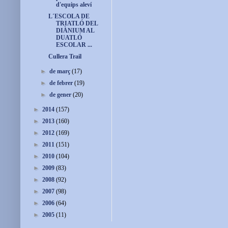
d'equips aleví
L´ESCOLA DE
TRIATLÓ DEL
DIÀNIUM AL
DUATLÓ
ESCOLAR ...
Cullera Trail
►
de març
(17)
►
de febrer
(19)
►
de gener
(20)
►
2014
(157)
►
2013
(160)
►
2012
(169)
►
2011
(151)
►
2010
(104)
►
2009
(83)
►
2008
(92)
►
2007
(98)
►
2006
(64)
►
2005
(11)