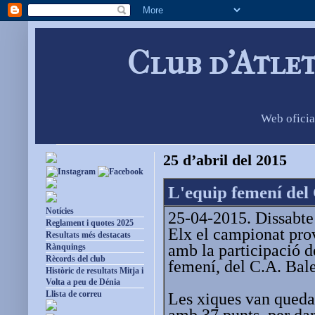
Club d'Atle
Web oficia
25 d’abril del 2015
L'equip femení del 
Notícies
25-04-2015. Dissabte 
Reglament i quotes 2025
Elx el campionat prov
Resultats més destacats
amb la participació d
Rànquings
Rècords del club
femení, del C.A. Bal
Històric de resultats Mitja i
Volta a peu de Dénia
Llista de correu
Les xiques van quedar
amb 37 punts, per dar