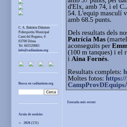
d'Elx, amb 74, i el 
54. L'equip masculí 
amb 68.5 punts.
C. A. Baleària Diànium
Dels resultats dels no
Poliesportiu Municipal
Camí del Regatxo, 6
Patrícia Mas
(martel
03700 Dénia
aconseguits per
Emma
Tel. 665529083
info@cadianium.org
(100 m tanques) i el 
i
Aina Fornés
.
Resultats complets:
h
Moltes fotos:
https:/
CampProvDEquipsA
Busca en cadianium.org
Entrada més recent
Arxiu de notícies
►
2026
(131)