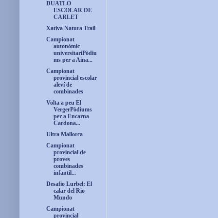
DUATLÓ
ESCOLAR DE
CARLET
Xativa Natura Trail
Campionat
autonòmic
universitariPòdiu
ms per a Aina...
Campionat
provincial escolar
aleví de
combinades
Volta a peu El
VergerPòdiums
per a Encarna
Cardona...
Ultra Mallorca
Campionat
provincial de
proves
combinades
infantil...
Desafio Lurbel: El
calar del Rio
Mundo
Campionat
provincial