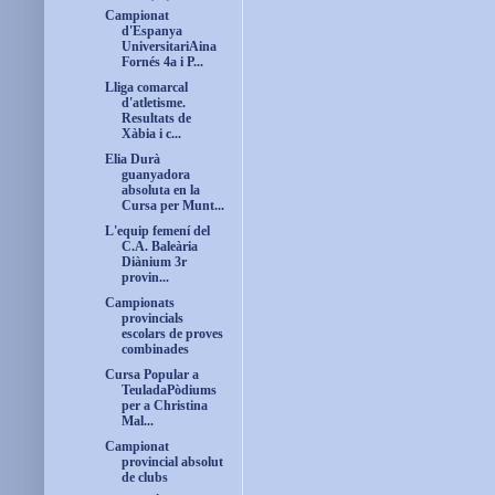
Campionat
d'Espanya
UniversitariAina
Fornés 4a i P...
Lliga comarcal
d'atletisme.
Resultats de
Xàbia i c...
Elia Durà
guanyadora
absoluta en la
Cursa per Munt...
L'equip femení del
C.A. Baleària
Diànium 3r
provin...
Campionats
provincials
escolars de proves
combinades
Cursa Popular a
TeuladaPòdiums
per a Christina
Mal...
Campionat
provincial absolut
de clubs