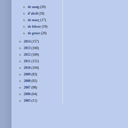
►
de maig
(26)
►
d’abril
(18)
►
de març
(17)
►
de febrer
(19)
►
de gener
(20)
►
2014
(157)
►
2013
(160)
►
2012
(169)
►
2011
(151)
►
2010
(104)
►
2009
(83)
►
2008
(92)
►
2007
(98)
►
2006
(64)
►
2005
(11)