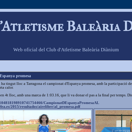
'Atletisme Baleària 
Web oficial del Club d'Atletisme Baleària Diànium
d'Espanya promesa
a tingut lloc a Tarragona el campionat d'Espanya promesa, amb la participació de 
ta calor.
 en 4t lloc, amb una marca de 1:03.16, que li va donar el pas a la final per temps. 
104818198910741754466/
CampionatDEspanyaPromesaAL
fea.es/
2015/resultados/airelibre/al_
promesa.pdf