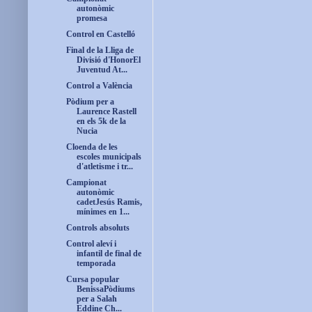
autonòmic
promesa
Control en Castelló
Final de la Lliga de
Divisió d'HonorEl
Juventud At...
Control a València
Pòdium per a
Laurence Rastell
en els 5k de la
Nucia
Cloenda de les
escoles municipals
d'atletisme i tr...
Campionat
autonòmic
cadetJesús Ramis,
mínimes en 1...
Controls absoluts
Control aleví i
infantil de final de
temporada
Cursa popular
BenissaPòdiums
per a Salah
Eddine Ch...