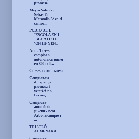
promesa
Mayca Sala 7a i
Sebastián
Moratalla 9è en el
campi...
PODIO DE L
´ESCOLA EN L
´ACUATLÓ D
´ONTINYENT
Anna Torres
campiona
autonòmica júnior
en 800 m ll...
Curses de muntanya
Campionats
d'Espanya
promesa i
veteràAina
Fornés, ...
Campionat
autonòmic
juvenilVicent
Arbona campió i
...
TRIATLÓ
ALMENARA
Campionat