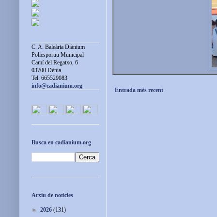
C. A. Baleària Diànium
Poliesportiu Municipal
Camí del Regatxo, 6
03700 Dénia
Tel. 665529083
info@cadianium.org
Entrada més recent
Busca en cadianium.org
Arxiu de notícies
►
2026
(131)