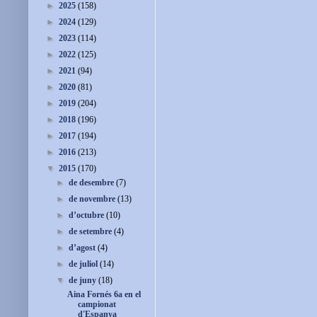
►
2025
(158)
►
2024
(129)
►
2023
(114)
►
2022
(125)
►
2021
(94)
►
2020
(81)
►
2019
(204)
►
2018
(196)
►
2017
(194)
►
2016
(213)
▼
2015
(170)
►
de desembre
(7)
►
de novembre
(13)
►
d’octubre
(10)
►
de setembre
(4)
►
d’agost
(4)
►
de juliol
(14)
▼
de juny
(18)
Aina Fornés 6a en el
campionat
d'Espanya