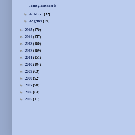
Transgrancanaria
►
de febrer
(32)
►
de gener
(25)
►
2015
(170)
►
2014
(157)
►
2013
(160)
►
2012
(169)
►
2011
(151)
►
2010
(104)
►
2009
(83)
►
2008
(92)
►
2007
(98)
►
2006
(64)
►
2005
(11)