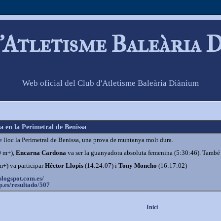
'Atletisme Baleària 
Web oficial del Club d'Atletisme Baleària Diànium
 en la Perimetral de Benissa
 lloc la Perimetral de Benissa, una prova de muntanya molt dura.
0 m+),
Encarna Cardona
va ser la guanyadora absoluta femenina (5:30:46). També 
m+) va participar
Héctor Llopis
(14:24:07) i
Tony Moncho
(16:17:02)
blogspot.com.es/
.es/
resultado/507
Inici