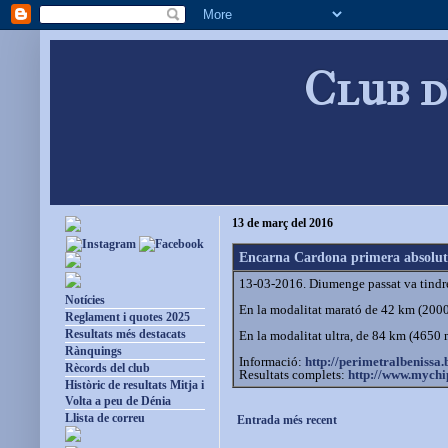
Club d
13 de març del 2016
Encarna Cardona primera absoluta
13-03-2016. Diumenge passat va tindre
Notícies
En la modalitat marató de 42 km (200
Reglament i quotes 2025
Resultats més destacats
En la modalitat ultra, de 84 km (4650 
Rànquings
Informació:
http://perimetralbenissa.
Rècords del club
Resultats complets:
http://www.mychip
Històric de resultats Mitja i
Volta a peu de Dénia
Llista de correu
Entrada més recent