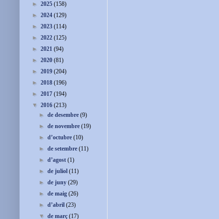
►
2025
(158)
►
2024
(129)
►
2023
(114)
►
2022
(125)
►
2021
(94)
►
2020
(81)
►
2019
(204)
►
2018
(196)
►
2017
(194)
▼
2016
(213)
►
de desembre
(9)
►
de novembre
(19)
►
d’octubre
(10)
►
de setembre
(11)
►
d’agost
(1)
►
de juliol
(11)
►
de juny
(29)
►
de maig
(26)
►
d’abril
(23)
▼
de març
(17)