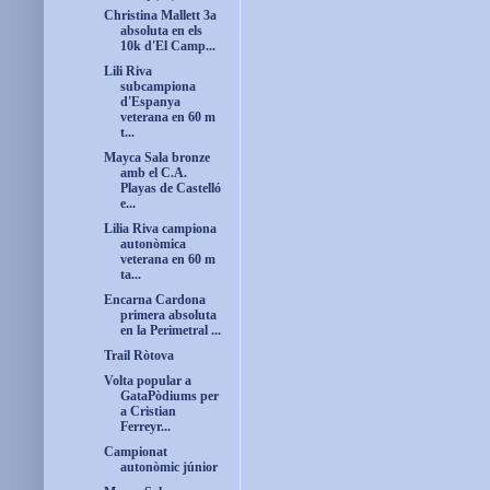
Christina Mallett 3a
absoluta en els
10k d'El Camp...
Lili Riva
subcampiona
d'Espanya
veterana en 60 m
t...
Mayca Sala bronze
amb el C.A.
Playas de Castelló
e...
Lilia Riva campiona
autonòmica
veterana en 60 m
ta...
Encarna Cardona
primera absoluta
en la Perimetral ...
Trail Ròtova
Volta popular a
GataPòdiums per
a Cristian
Ferreyr...
Campionat
autonòmic júnior