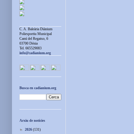
C. A. Baleària Diànium
Poliesportiu Municipal
Camí del Regatxo, 6
03700 Dénia
Tel. 665529083
info@cadianium.org
Busca en cadianium.org
Arxiu de notícies
►
2026
(131)