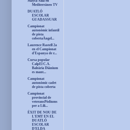
Mayca Sala en
Mediterráneo TV
DUATLÓ
ESCOLAR
GUADASSUAR
Campionat
autonòmic infantil
de pista
cobertaÀngel...
Laurence Rastell 2a
en el Campionat
d'Espanya de r...
Cursa popular
CalpEl C.A.
Baleària Diànium
es mant...
Campionat
autonòmic cadet
de pista coberta
Campionat
provincial de
veteransPòdiums
per a Lili...
ÈXIT DE NOU DE
L'EMT EN EL
DUATLÓ
ESCOLAR
D'ELDA