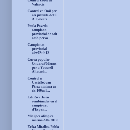
Control cadet en
València
Control en Onil per
als juvenils del C.
A. Baleàri...
Paula Poveda
campiona
provincial de salt
amb perxa
Campionat
provincial
aleví/Sub12
Cursa popular
OndaraPòdiums
per a Yousseff
Ahatach...
Control a
CastellóJoan
Pérez mínima en
els 100m ll...
Lili Riva 3a en
combinades en el
campionat
d'Espan...
Minijocs olímpics
marina Alta 2019
Erika Miralles, Pablo