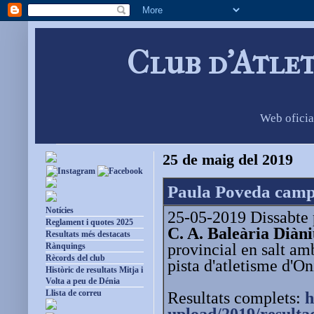
Club d'Atle
Web oficia
25 de maig del 2019
Paula Poveda campi
Notícies
25-05-2019 Dissabte
Reglament i quotes 2025
C. A. Baleària Diàn
Resultats més destacats
provincial en salt a
Rànquings
Rècords del club
pista d'atletisme d'On
Històric de resultats Mitja i
Volta a peu de Dénia
Llista de correu
Resultats complets:
h
upload/2019/resulta