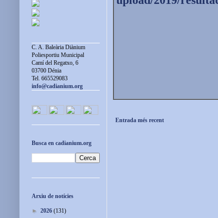
C. A. Baleària Diànium
Poliesportiu Municipal
Camí del Regatxo, 6
03700 Dénia
Tel. 665529083
info@cadianium.org
Entrada més recent
Busca en cadianium.org
Arxiu de notícies
►
2026
(131)