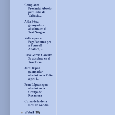
Campionat
Provincial Absolut
per Clubs de
València...
Aïda Pérez
guanyadora
absoluta en el
Trail Senglar...
Volta a peu a
PegoPòdiums per
a Yousseff
Ahatach, ...
Elisa Garcia Córcoles
3a absoluta en el
Trail Desa...
Jordi Ripoll
guanyador
absolut en la Volta
a peu l...
Fran López segon
absolut en la
Granja de
Rocamora
Cursa de la dona
Real de Gandia
►
d’abril
(18)