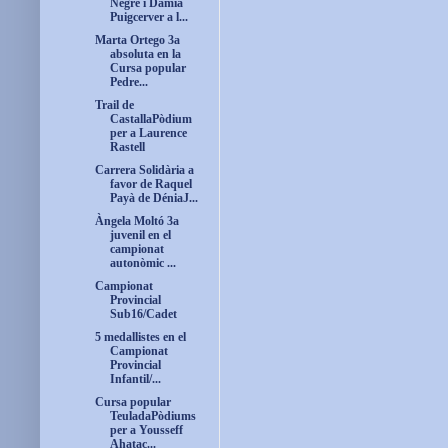
Negre i Damià
Puigcerver a l...
Marta Ortego 3a
absoluta en la
Cursa popular
Pedre...
Trail de
CastallaPòdium
per a Laurence
Rastell
Carrera Solidària a
favor de Raquel
Payà de DéniaJ...
Àngela Moltó 3a
juvenil en el
campionat
autonòmic ...
Campionat
Provincial
Sub16/Cadet
5 medallistes en el
Campionat
Provincial
Infantil/...
Cursa popular
TeuladaPòdiums
per a Yousseff
Ahatac...