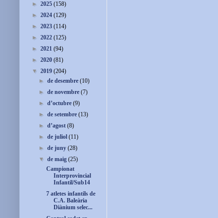
►
2025
(158)
►
2024
(129)
►
2023
(114)
►
2022
(125)
►
2021
(94)
►
2020
(81)
▼
2019
(204)
►
de desembre
(10)
►
de novembre
(7)
►
d’octubre
(9)
►
de setembre
(13)
►
d’agost
(8)
►
de juliol
(11)
►
de juny
(28)
▼
de maig
(25)
Campionat
Interprovincial
Infantil/Sub14
7 atletes infantils de
C.A. Baleària
Diànium selec...