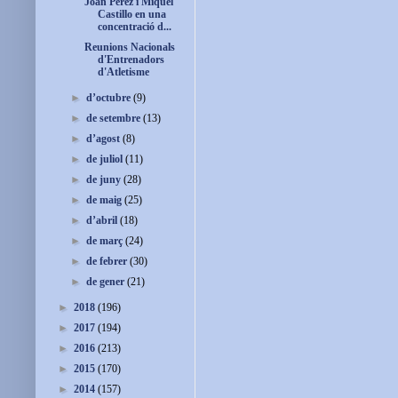
Joan Pérez i Miquel
Castillo en una
concentració d...
Reunions Nacionals
d'Entrenadors
d'Atletisme
►
d’octubre
(9)
►
de setembre
(13)
►
d’agost
(8)
►
de juliol
(11)
►
de juny
(28)
►
de maig
(25)
►
d’abril
(18)
►
de març
(24)
►
de febrer
(30)
►
de gener
(21)
►
2018
(196)
►
2017
(194)
►
2016
(213)
►
2015
(170)
►
2014
(157)