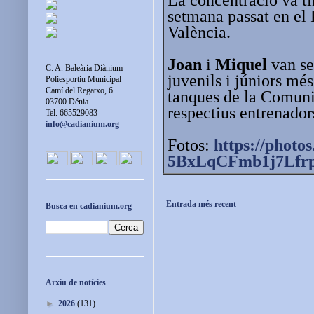
setmana passat en el
València.
Joan
i
Miquel
van se
C. A. Baleària Diànium
juvenils i júniors més
Poliesportiu Municipal
Camí del Regatxo, 6
tanques de la Comunit
03700 Dénia
respectius entrenador
Tel. 665529083
info@cadianium.org
Fotos:
https://photos
5BxLqCFmb1j7Lfr
Entrada més recent
Busca en cadianium.org
Arxiu de notícies
►
2026
(131)