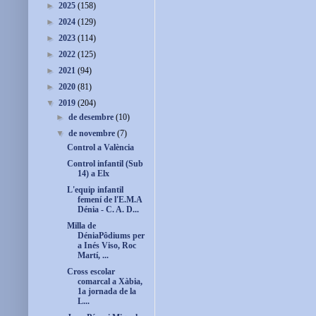
►
2025
(158)
►
2024
(129)
►
2023
(114)
►
2022
(125)
►
2021
(94)
►
2020
(81)
▼
2019
(204)
►
de desembre
(10)
▼
de novembre
(7)
Control a València
Control infantil (Sub
14) a Elx
L'equip infantil
femení de l'E.M.A
Dénia - C. A. D...
Milla de
DéniaPôdiums per
a Inés Viso, Roc
Martí, ...
Cross escolar
comarcal a Xàbia,
1a jornada de la
L...