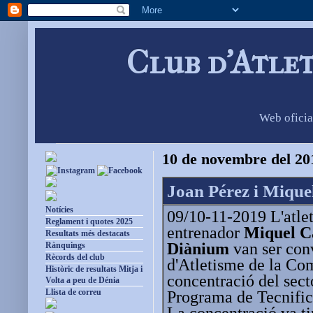
Club d'Atle
Web oficia
10 de novembre del 20
Joan Pérez i Mique
Notícies
09/10-11-2019 L'atle
Reglament i quotes 2025
entrenador
Miquel Ca
Resultats més destacats
Diànium
van ser con
Rànquings
Rècords del club
d'Atletisme de la Co
Històric de resultats Mitja i
concentració del secto
Volta a peu de Dénia
Llista de correu
Programa de Tecnific
La concentració va tin