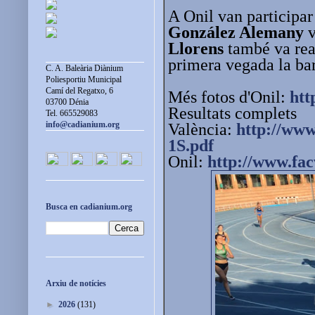
A Onil van participar
González Alemany
v
Llorens
també va rea
primera vegada la bar
C. A. Baleària Diànium
Poliesportiu Municipal
Camí del Regatxo, 6
Més fotos d'Onil:
htt
03700 Dénia
Resultats complets
Tel. 665529083
info@cadianium.org
València:
http://ww
1S.pdf
Onil:
http://www.fac
Busca en cadianium.org
Arxiu de notícies
►
2026
(131)