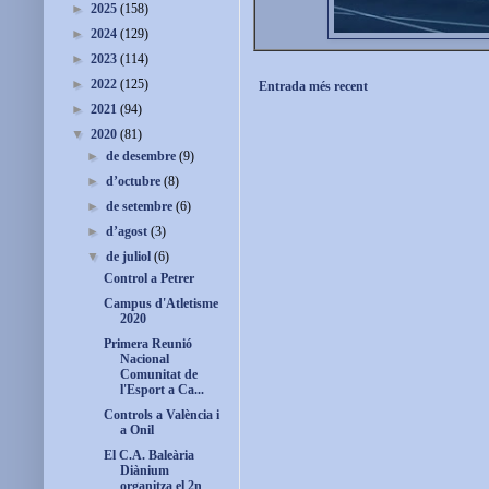
►
2025
(158)
►
2024
(129)
►
2023
(114)
►
2022
(125)
Entrada més recent
►
2021
(94)
▼
2020
(81)
►
de desembre
(9)
►
d’octubre
(8)
►
de setembre
(6)
►
d’agost
(3)
▼
de juliol
(6)
Control a Petrer
Campus d'Atletisme
2020
Primera Reunió
Nacional
Comunitat de
l'Esport a Ca...
Controls a València i
a Onil
El C.A. Baleària
Diànium
organitza el 2n