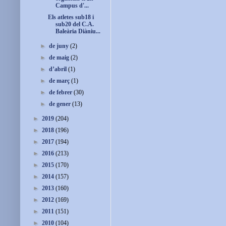
Campus d'...
Els atletes sub18 i
sub20 del C.A.
Baleària Diàniu...
►
de juny
(2)
►
de maig
(2)
►
d’abril
(1)
►
de març
(1)
►
de febrer
(30)
►
de gener
(13)
►
2019
(204)
►
2018
(196)
►
2017
(194)
►
2016
(213)
►
2015
(170)
►
2014
(157)
►
2013
(160)
►
2012
(169)
►
2011
(151)
►
2010
(104)