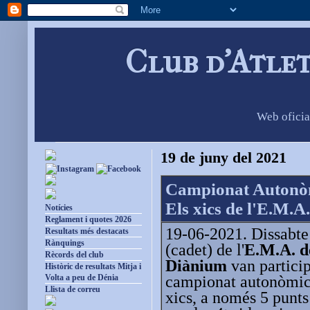
Club d'Atle
Web oficia
19 de juny del 2021
Campionat Autonòm
Els xics de l'E.M.A
Notícies
Reglament i quotes 2026
19-06-2021. Dissabte 
Resultats més destacats
Rànquings
(cadet) de l'
E.M.A. d
Rècords del club
Diànium
van particip
Històric de resultats Mitja i
campionat autonòmic 
Volta a peu de Dénia
Llista de correu
xics, a només 5 punts