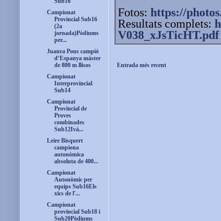
Sub16
Fotos:
https://photos
Campionat
Provincial Sub16
Resultats complets:
h
(2a
V038_xJsTicHT.pdf
jornada)Pòdiums
per...
Juanra Pous campió
d’Espanya màster
Entrada més recent
de 800 m llisos
Campionat
Interprovincial
Sub14
Campionat
Provincial de
Proves
combinades
Sub12Ivá...
Leire Bisquert
campiona
autonòmica
absoluta de 400...
Campionat
Autonòmic per
equips Sub16Els
xics de l'...
Campionat
provincial Sub18 i
Sub20Pòdiums