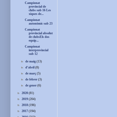
Campionat
provincial de
clubs sub 16 Les
xiques de...
Campionat
autonòmic sub 23
Campionat
provincial absolut
de clubsEls dos
equip...
Campionat
interprovincial
sub 12
►
de maig
(13)
►
d’abril
(8)
►
de març
(5)
►
de febrer
(3)
►
de gener
(6)
►
2020
(81)
►
2019
(204)
►
2018
(196)
►
2017
(194)