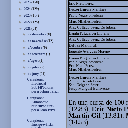
►
2025
(158)
Eric Nieto Perez
►
2024
(129)
Hector Larrosa Martinez
Pablo Negre Smedema
►
2023
(114)
Marc Miralles Pedros
►
2022
(125)
Alex Collado Saenz De Jubera
▼
2021
(94)
Damia Puigcerver Llorens
►
de desembre
(8)
Alex Collado Saenz De Jubera
►
de novembre
(12)
Beltran Martin Gil
►
d’octubre
(9)
Eugenio Avargues Moreno
►
de setembre
(1)
Damia Puigcerver Llorens
►
d’agost
(1)
Pablo Negre Smedema
Eric Nieto Perez
►
de juliol
(7)
Marc Miralles Pedros
▼
de juny
(21)
Hector Larrosa Martinez
Campionat
Alberto Berruti Leon
Provincial
Saul Delgado Serer
Sub14Pòdiums
Josep Mengual Benavente
per a Johan Tarr...
Campionat
En una cursa de 100 m
Autonòmic
Sub20Pòdiums
(12.83),
Eric Nieto 
per a Joan Pérez
Martin Gil
(13.81),
...
(14.53)
Campionat
Interprovincial