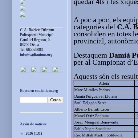
quedar 4ts i les xiqu
A poc a poc, els equip
categories del
C.A. B
C. A. Baleària Diànium
consoliden en totes l
Poliesportiu Municipal
provincial, autonòmic
Camí del Regatxo, 6
03700 Dénia
Tel. 665529083
Destaquem
Damià Pu
info@cadianium.org
per al Campionat d’E
Aquests són els result
Atleta
Marc Miralles Pedros
Busca en cadianium.org
Damia Puigcerver Llorens
Saul Delgado Serer
Alberto Berruti Leon
Manel Ortiz Fontana
Josep Mengual Benavente
Arxiu de notícies
Pablo Negre Smedema
►
2026
(131)
Roc Miftah Martí i Soldevila