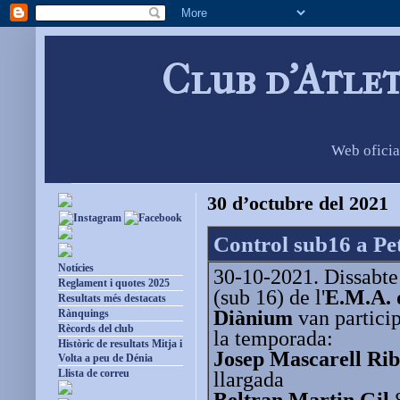
Club d'Atle
Web oficia
30 d’octubre del 2021
Control sub16 a Pe
Notícies
30-10-2021. Dissabte 
Reglament i quotes 2025
(sub 16) de l'
E.M.A. 
Resultats més destacats
Diànium
van particip
Rànquings
Rècords del club
la temporada:
Històric de resultats Mitja i
Josep Mascarell Rib
Volta a peu de Dénia
Llista de correu
llargada
Beltran Martin Gil
8