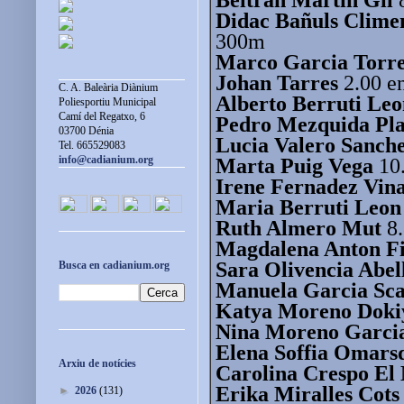
Didac Bañuls Clime
300m
Marco Garcia Torr
Johan Tarres
2.00 en
C. A. Baleària Diànium
Alberto Berruti Leo
Poliesportiu Municipal
Camí del Regatxo, 6
Pedro Mezquida Pl
03700 Dénia
Lucia Valero Sanch
Tel. 665529083
info@cadianium.org
Marta Puig Vega
10.
Irene Fernadez Vin
Maria Berruti Leon
Ruth Almero Mut
8.
Magdalena Anton Fi
Sara Olivencia Abel
Busca en cadianium.org
Manuela Garcia Sca
Katya Moreno Doki
Nina Moreno Garci
Elena Soffia Omarsd
Arxiu de notícies
Carolina Crespo El
Erika Miralles Cots
►
2026
(131)