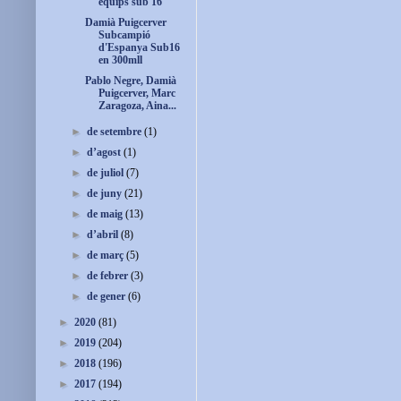
equips sub 16
Damià Puigcerver
Subcampió
d'Espanya Sub16
en 300mll
Pablo Negre, Damià
Puigcerver, Marc
Zaragoza, Aina...
►
de setembre
(1)
►
d’agost
(1)
►
de juliol
(7)
►
de juny
(21)
►
de maig
(13)
►
d’abril
(8)
►
de març
(5)
►
de febrer
(3)
►
de gener
(6)
►
2020
(81)
►
2019
(204)
►
2018
(196)
►
2017
(194)