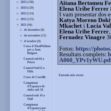
Aitana Bertomeu Fe
►
2025
(158)
Elena Uribe Ferrer
►
2024
(129)
I vam presentar dos e
►
2023
(114)
Katya Moreno Doki
►
2022
(125)
Mkachet
i
Lucia Va
▼
2021
(94)
►
de desembre
(8)
Elena Uribe Ferrer
►
de novembre
(12)
Fernadez Vinagre
36
▼
d’octubre
(9)
Cross d'AlcoiPòdium
Fotos:
https://photos
per a Joan
Resultats complets:
h
Buigues
A060_YPv1yWU.pd
Control sub16 a
Petrer
Control Sub12 a
Elda
Entrada més recent
Cross de Castelló
Campionat
d'Espanya de
clubs sub 16
Control sub 14 a
Onil
Campionat
d'Espanya per