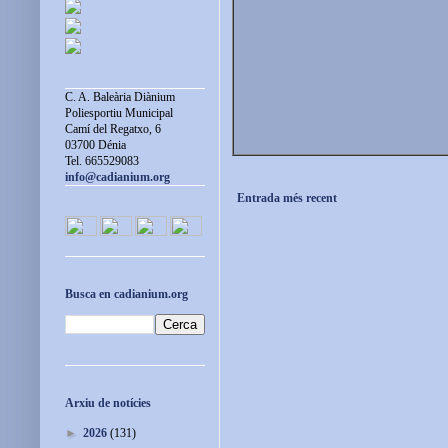
C. A. Baleària Diànium
Poliesportiu Municipal
Camí del Regatxo, 6
03700 Dénia
Tel. 665529083
info@cadianium.org
Entrada més recent
Busca en cadianium.org
Arxiu de notícies
►
2026
(131)