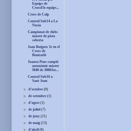
Equips de
CrossEls equips...
Cross de Calp
Control Sub14 a La
Nucia
Campionat de clubs
màster de pista
coberta
Joan Buigues 3r en el
Cross de
Benicarló
Juanra Pous campió
autonòmic màster
M40 de 3000Jos...
Control Sub16 a
Sant Joan
►
d’octubre
(9)
►
de setembre
(1)
►
d’agost
(1)
►
de juliol
(7)
►
de juny
(21)
►
de maig
(13)
►
d’abril
(8)