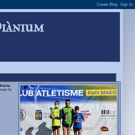
Diànium
leària
bona 3a