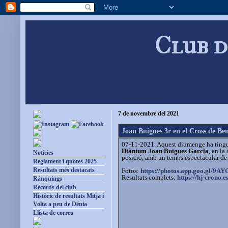
Club d
7 de novembre del 2021
Joan Buigues 3r en el Cross de Ben
07-11-2021. Aquest diumenge ha tingut l
Diànium
Joan Buigues Garcia
, en l
Notícies
posició, amb un temps espectacular de
Reglament i quotes 2025
Resultats més destacats
Fotos:
https://photos.app.goo.gl/
9AYG
Resultats complets:
https://hj-crono.e
Rànquings
Rècords del club
Històric de resultats Mitja i
Volta a peu de Dénia
Llista de correu