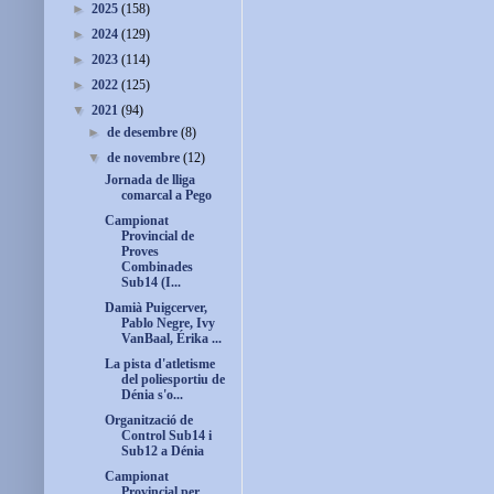
►
2025
(158)
►
2024
(129)
►
2023
(114)
►
2022
(125)
▼
2021
(94)
►
de desembre
(8)
▼
de novembre
(12)
Jornada de lliga
comarcal a Pego
Campionat
Provincial de
Proves
Combinades
Sub14 (I...
Damià Puigcerver,
Pablo Negre, Ivy
VanBaal, Érika ...
La pista d'atletisme
del poliesportiu de
Dénia s'o...
Organització de
Control Sub14 i
Sub12 a Dénia
Campionat
Provincial per