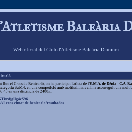
'Atletisme Baleària 
Web oficial del Club d'Atletisme Baleària Diànium
icarló
loc el Cross de Benicarló, on ha participat l'atleta de l'
E.M.A. de Dénia - C.A. Ba
a categoria Sub14, en una competició amb moltíssim nivell, ha aconseguit una molt 
 6:43 en una distància de 2400m.
TkvdjgUg4eS96
s/xl-cros-
ciutat-de-benicarlo/resultados