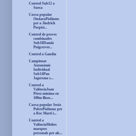
Control Sub12 a
Sueca
Cursa popular
OndaraPòdiums
per a Jindrich
Pospisi...
Control de proves
combinades
Sub18Damià
Puigcerver...
Control a Gandia
Campionat
Autonòmic
Individual
Sub14Pau
Jagersma s...
Control a
ValènciaJoan
Pérez mínima en
100m llisos...
Cursa popular Jesús
PobrePòdiums per
a Roc Marti i...
Control a
ValènciaMoltes
marques
personals per als...