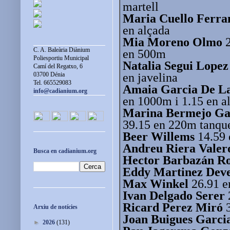
martell
Maria Cuello Ferra
en alçada
Mia Moreno Olmo
2
C. A. Baleària Diànium
en 500m
Poliesportiu Municipal
Natalia Segui Lopez
Camí del Regatxo, 6
en javelina
03700 Dénia
Tel. 665529083
Amaia Garcia De La
info@cadianium.org
en 1000m i 1.15 en a
Marina Bermejo Ga
39.15 en 220m tanqu
Beer Willems
14.59 
Andreu Riera Valer
Busca en cadianium.org
Hector Barbazán R
Eddy Martinez Dev
Max Winkel
26.91 e
Ivan Delgado Serer
Ricard Perez Miró
3
Arxiu de notícies
Joan Buigues Garci
►
2026
(131)