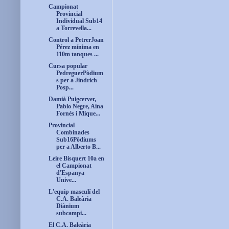
Campionat
Provincial
Individual Sub14
a Torrevella...
Control a PetrerJoan
Pérez mínima en
110m tanques ...
Cursa popular
PedreguerPòdium
s per a Jindrich
Posp...
Damià Puigcerver,
Pablo Negre, Aina
Fornés i Mique...
Provincial
Combinades
Sub16Pòdiums
per a Alberto B...
Leire Bisquert 10a en
el Campionat
d'Espanya
Unive...
L'equip masculí del
C.A. Baleària
Diànium
subcampi...
El C.A. Baleària