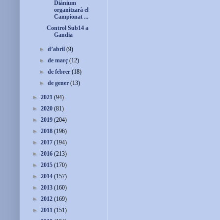
Diànium
organitzarà el
Campionat ...
Control Sub14 a
Gandia
►
d’abril
(9)
►
de març
(12)
►
de febrer
(18)
►
de gener
(13)
►
2021
(94)
►
2020
(81)
►
2019
(204)
►
2018
(196)
►
2017
(194)
►
2016
(213)
►
2015
(170)
►
2014
(157)
►
2013
(160)
►
2012
(169)
►
2011
(151)