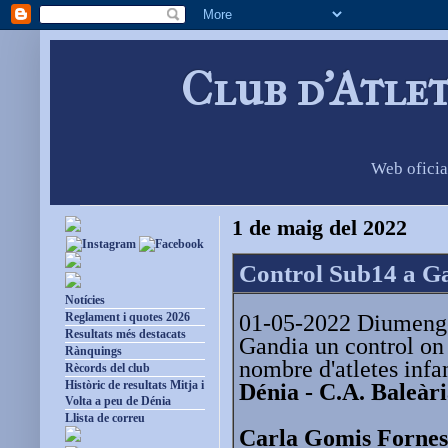
Club d'Atle
Web oficia
1 de maig del 2022
Control Sub14 a G
Notícies
01-05-2022 Diumenge 
Reglament i quotes 2026
Resultats més destacats
Gandia un control on 
Rànquings
nombre d'atletes infan
Rècords del club
Històric de resultats Mitja i
Dénia - C.A. Baleàr
Volta a peu de Dénia
Llista de correu
Carla Gomis Fornes