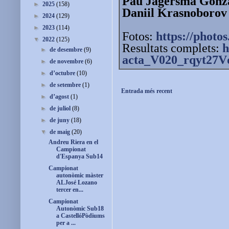
Pau Jagersma Gonz
►
2025
(158)
Daniil Krasnoborov
►
2024
(129)
►
2023
(114)
Fotos:
https://photos
▼
2022
(125)
Resultats complets:
h
►
de desembre
(9)
acta_V020_rqyt27V
►
de novembre
(6)
►
d’octubre
(10)
►
de setembre
(1)
Entrada més recent
►
d’agost
(1)
►
de juliol
(8)
►
de juny
(18)
▼
de maig
(20)
Andreu Riera en el
Campionat
d'Espanya Sub14
Campionat
autonòmic màster
ALJosé Lozano
tercer en...
Campionat
Autonòmic Sub18
a CastellóPòdiums
per a ...