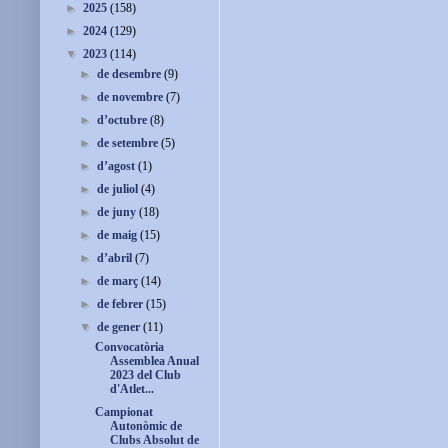
►
2025
(158)
►
2024
(129)
▼
2023
(114)
►
de desembre
(9)
►
de novembre
(7)
►
d’octubre
(8)
►
de setembre
(5)
►
d’agost
(1)
►
de juliol
(4)
►
de juny
(18)
►
de maig
(15)
►
d’abril
(7)
►
de març
(14)
►
de febrer
(15)
▼
de gener
(11)
Convocatòria
Assemblea Anual
2023 del Club
d'Atlet...
Campionat
Autonòmic de
Clubs Absolut de