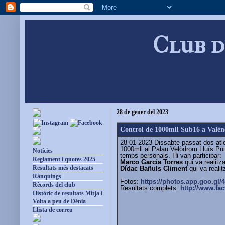
Club d
28 de gener del 2023
Control de 1000mll Sub16 a Valèn
28-01-2023 Dissabte passat dos atle
1000mll al Palau Velòdrom Lluís Pui
Notícies
temps personals. Hi van participar:
Reglament i quotes 2025
Marco García Torres
qui va realitz
Resultats més destacats
Dídac Bañuls Climent
qui va reali
Rànquings
Fotos:
https://photos.app.goo.gl/
Rècords del club
Resultats complets:
http://www.fac
Històric de resultats Mitja i
Volta a peu de Dénia
Llista de correu