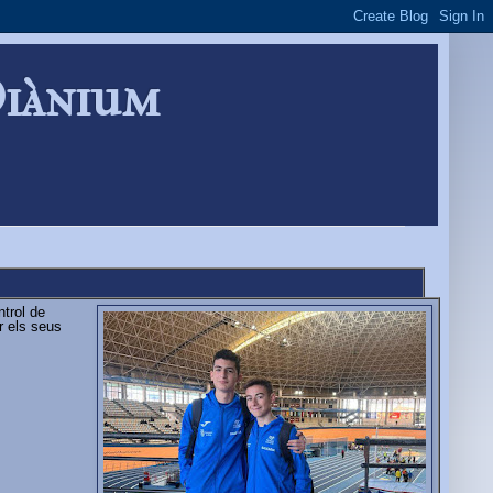
Diànium
ntrol de
r els seus