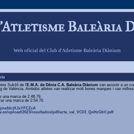
'Atletisme Baleària 
Web oficial del Club d'Atletisme Baleària Diànium
cia
tes Sub16 de l'
E.M.A. de Dénia C.A. Baleària Diànium
van assistir a un co
g de València. Ambdós atletes van realitzar molt bones marques i van millora
ar una marca de 2:48.79.
tzar una marca de 2:54.70.
4jmefdctXJxYFCZcA
v.es/upload/
2023/resultados/pdf/acta_val_
VC03_QoHzGbV.pdf