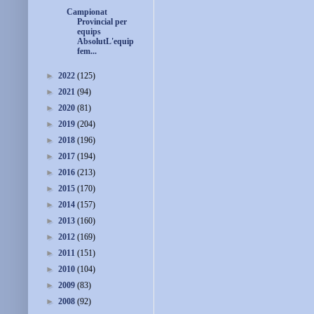
Campionat
Provincial per
equips
AbsolutL'equip
fem...
►
2022
(125)
►
2021
(94)
►
2020
(81)
►
2019
(204)
►
2018
(196)
►
2017
(194)
►
2016
(213)
►
2015
(170)
►
2014
(157)
►
2013
(160)
►
2012
(169)
►
2011
(151)
►
2010
(104)
►
2009
(83)
►
2008
(92)