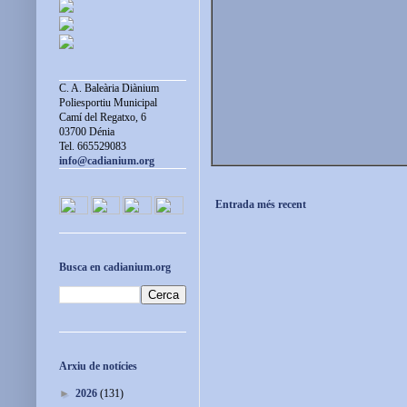
C. A. Baleària Diànium
Poliesportiu Municipal
Camí del Regatxo, 6
03700 Dénia
Tel. 665529083
info@cadianium.org
Entrada més recent
Busca en cadianium.org
Arxiu de notícies
►
2026
(131)