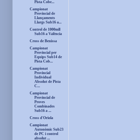
Pista Cobe...
Campionat
Provincial de
Llançaments
Llargs Sub16 a...
Control de 1000mll
Sub16 a València
Cross de Benissa
Campionat
Provincial per
Equips Sub14 de
Pista Cob...
Campionat
Provincial
Individual
Absolut de Pista
C...
Campionat
Provincial de
Proves
Combinades
Sub16 a ...
Cross d'Oriola
Campionat
Autonòmic Sub23
de PC i control
absolut ...