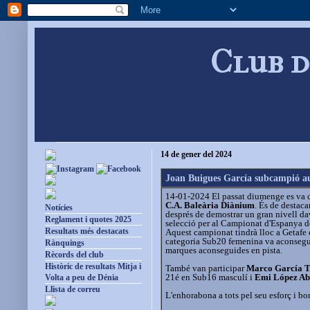
Club d
14 de gener del 2024
Joan Buigues García subcampió au
14-01-2024 El passat diumenge es va c
C.A. Baleària Diànium
. És de destac
Notícies
després de demostrar un gran nivell da
Reglament i quotes 2025
selecció per al Campionat d'Espanya de 
Resultats més destacats
Aquest campionat tindrà lloc a Getafe 
categoria Sub20 femenina va aconseguir
Rànquings
marques aconseguides en pista.
Rècords del club
Històric de resultats Mitja i
També van participar
Marco García T
21é en Sub16 masculí i
Emi López A
Volta a peu de Dénia
Llista de correu
L'enhorabona a tots pel seu esforç i bon