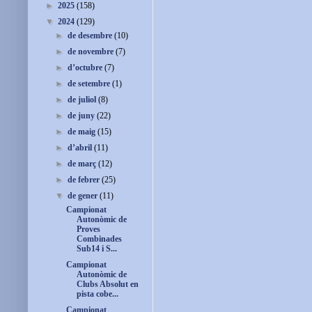
►
2025
(158)
▼
2024
(129)
►
de desembre
(10)
►
de novembre
(7)
►
d’octubre
(7)
►
de setembre
(1)
►
de juliol
(8)
►
de juny
(22)
►
de maig
(15)
►
d’abril
(11)
►
de març
(12)
►
de febrer
(25)
▼
de gener
(11)
Campionat
Autonòmic de
Proves
Combinades
Sub14 i S...
Campionat
Autonòmic de
Clubs Absolut en
pista cobe...
Campionat