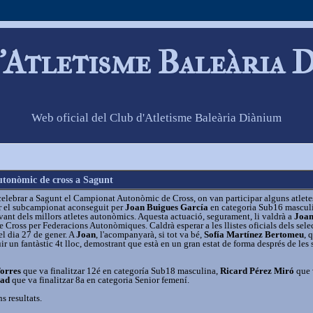
'Atletisme Baleària 
Web oficial del Club d'Atletisme Baleària Diànium
tonòmic de cross a Sagunt
elebrar a Sagunt el Campionat Autonòmic de Cross, on van participar alguns atlete
ar el subcampionat aconseguit per
Joan Buigues García
en categoria Sub16 mascul
vant dels millors atletes autonòmics. Aquesta actuació, segurament, li valdrà a
Joa
Cross per Federacions Autonòmiques. Caldrà esperar a les llistes oficials dels sele
el dia 27 de gener. A
Joan
, l'acompanyarà, si tot va bé,
Sofía Martínez Bertomeu
, 
 un fantàstic 4t lloc, demostrant que està en un gran estat de forma després de les 
orres
que va finalitzar 12é en categoría Sub18 masculina,
Ricard Pérez Miró
que 
bad
que va finalitzar 8a en categoria Senior femení.
s resultats.