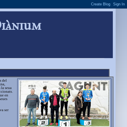
Diànium
s del
ina,
n
la seua
ccionats.
que en
seues
va ser