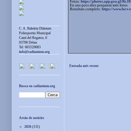
Fotos:
https://photos.app.goo.gl/
RcJ
En uns pocs dies penjarem més fotos
Resultats complets:
https://www.facv.
C. A. Baleària Diànium
Poliesportiu Municipal
Camí del Regatxo, 6
03700 Dénia
Tel. 665529083
info@cadianium.org
Entrada més recent
Busca en cadianium.org
Arxiu de notícies
►
2026
(131)