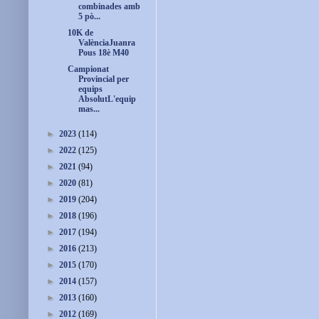
combinades amb
5 pò...
10K de
ValènciaJuanra
Pous 18è M40
Campionat
Provincial per
equips
AbsolutL'equip
mas...
►
2023
(114)
►
2022
(125)
►
2021
(94)
►
2020
(81)
►
2019
(204)
►
2018
(196)
►
2017
(194)
►
2016
(213)
►
2015
(170)
►
2014
(157)
►
2013
(160)
►
2012
(169)