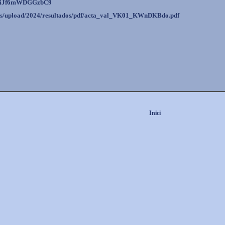
8iJf6mWDGGzbC9
es/upload/
2024/resultados/pdf/acta_val_
VK01_KWnDKBdo.pdf
Inici