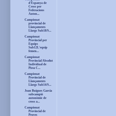
d'Espanya de
Cross per
Federacions
Auton...
Campionat
provincial de
Llançaments
Llargs Sub18/S...
Campionat
Provincial per
Equips
Sub12L'equip
femen...
Campionat
Provincial Absolut
Individual de
Pista C...
Campionat
Provincial de
Llançaments
Llargs Sub14/S...
Joan Buigues García
subcampió
autonòmic de
cross a...
Campionat
Provincial de
Proves