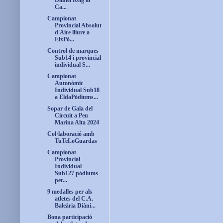
Daniel Reig al
Ca...
Campionat
Provincial Absolut
d'Aire lliure a
ElxPò...
Control de marques
Sub14 i provincial
individual S...
Campionat
Autonòmic
Individual Sub18
a EldaPòdiums...
Sopar de Gala del
Circuit a Peu
Marina Alta 2024
Col·laboració amb
TuTeLoGuardas
Campionat
Provincial
Individual
Sub127 pòdiums
per...
9 medalles per als
atletes del C.A.
Baleària Diàni...
Bona participació