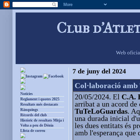
Club d'Atle
Web oficia
7 de juny del 2024
Col·laboració am
Notícies
20/05/2024. El
C.A. 
Reglament i quotes 2025
arribat a un acord de
Resultats més destacats
TuTeLoGuardas
. Aq
Rànquings
Rècords del club
una durada inicial d'u
Històric de resultats Mitja i
les dues entitats és pr
Volta a peu de Dénia
Llista de correu
amb l'esperança que 