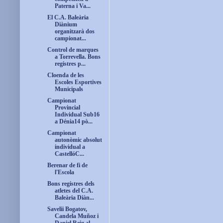
Paterna i Va...
El C.A. Baleària
Diànium
organitzarà dos
campionat...
Control de marques
a Torrevella. Bons
registres p...
Cloenda de les
Escoles Esportives
Municipals
Campionat
Provincial
Individual Sub16
a Dénia14 pò...
Campionat
autonòmic absolut
individual a
CastellóC...
Berenar de fi de
l'Escola
Bons registres dels
atletes del C.A.
Baleària Diàn...
Savelii Bogatov,
Candela Muñoz i