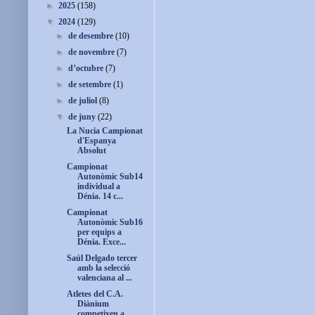
►
2025
(158)
▼
2024
(129)
►
de desembre
(10)
►
de novembre
(7)
►
d’octubre
(7)
►
de setembre
(1)
►
de juliol
(8)
▼
de juny
(22)
La Nucia Campionat
d'Espanya
Absolut
Campionat
Autonòmic Sub14
individual a
Dénia. 14 c...
Campionat
Autonòmic Sub16
per equips a
Dénia. Exce...
Saúl Delgado tercer
amb la selecció
valenciana al ...
Atletes del C.A.
Diànium
competixen a