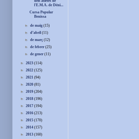
dels atletes de
l'E.M.A. de Déni...
Cursa Popular
Benissa
►
de maig
(15)
►
d’abril
(11)
►
de març
(12)
►
de febrer
(25)
►
de gener
(11)
►
2023
(114)
►
2022
(125)
►
2021
(94)
►
2020
(81)
►
2019
(204)
►
2018
(196)
►
2017
(194)
►
2016
(213)
►
2015
(170)
►
2014
(157)
►
2013
(160)