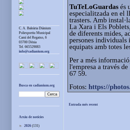
TuTeLoGuardas
és 
especialitzada en el 
trasters. Amb instal·l
La Xara i Els Poblets,
C. A. Baleària Diànium
de diferents mides, ad
Poliesportiu Municipal
Camí del Regatxo, 6
persones individuals 
03700 Dénia
equipats amb totes le
Tel. 665529083
info@cadianium.org
Per a més informació
l'empresa a través de
67 59.
Fotos:
https://photos
Busca en cadianium.org
Entrada més recent
Arxiu de notícies
►
2026
(131)