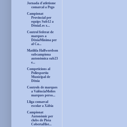
Jornada d'atletisme
comarcal a Pego
Campionat
Provincial per
equips Sub12 a
DéniaLes x...
Control federat de
marques a
DéniaMínima per
al Ca...
Matilda Halfwordson
subcampiona
autonòmica sub23
e...
Competicions al
Poliesportiu
Municipal de
Dénia
Controls de marques
a ValènciaMoltes
marques perso...
Lliga comarcal
escolar a Xàbia
Campionat
Autonòmic per
clubs de Pista
CobertaHist...