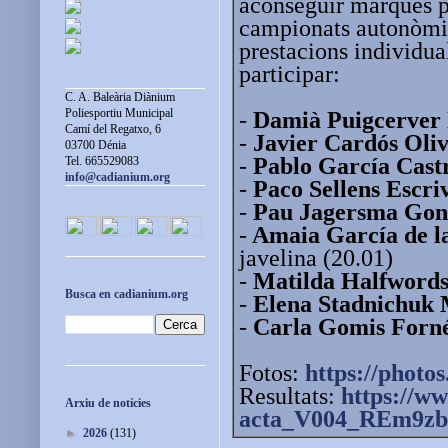
aconseguir marques pe
campionats autonòmic
prestacions individual
participar:
C. A. Baleària Diànium
Poliesportiu Municipal
-
Damià Puigcerver 
Camí del Regatxo, 6
-
Javier Cardós Oli
03700 Dénia
-
Pablo García Castr
Tel. 665529083
info@cadianium.org
-
Paco Sellens Escri
-
Pau Jagersma Gon
-
Amaia García de l
javelina (20.01)
-
Matilda Halfword
Busca en cadianium.org
-
Elena Stadnichuk
-
Carla Gomis Forn
Fotos:
https://photos
Resultats:
https://ww
Arxiu de notícies
acta_V004_REm9zb
►
2026
(131)