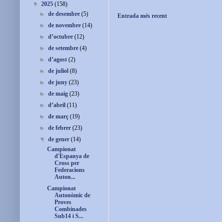
▼
2025
(158)
►
de desembre
(5)
Entrada més recent
►
de novembre
(14)
►
d’octubre
(12)
►
de setembre
(4)
►
d’agost
(2)
►
de juliol
(8)
►
de juny
(23)
►
de maig
(23)
►
d’abril
(11)
►
de març
(19)
►
de febrer
(23)
▼
de gener
(14)
Campionat
d'Espanya de
Cross per
Federacions
Auton...
Campionat
Autonòmic de
Proves
Combinades
Sub14 i S...