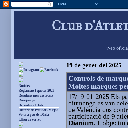
Club d'Atle
Web oficia
19 de gener del 2025
Controls de marque
Moltes marques pers
Notícies
Reglament i quotes 2025
17/19-01-2025 Els pas
Resultats més destacats
Rànquings
diumenge es van celeb
Rècords del club
de València dos cont
Històric de resultats Mitja i
participació de 9 atle
Volta a peu de Dénia
Llista de correu
Diànium
. L'objectiu