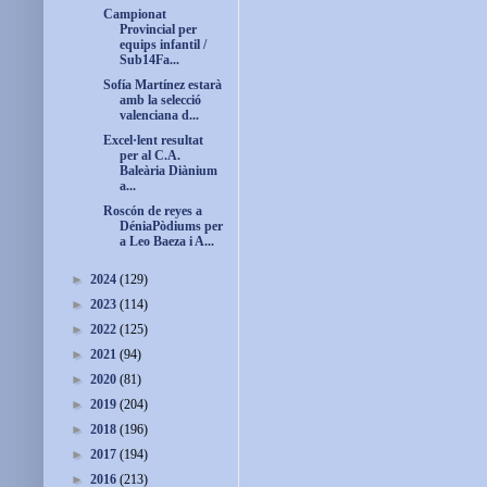
Campionat
Provincial per
equips infantil /
Sub14Fa...
Sofía Martínez estarà
amb la selecció
valenciana d...
Excel·lent resultat
per al C.A.
Baleària Diànium
a...
Roscón de reyes a
DéniaPòdiums per
a Leo Baeza i A...
►
2024
(129)
►
2023
(114)
►
2022
(125)
►
2021
(94)
►
2020
(81)
►
2019
(204)
►
2018
(196)
►
2017
(194)
►
2016
(213)