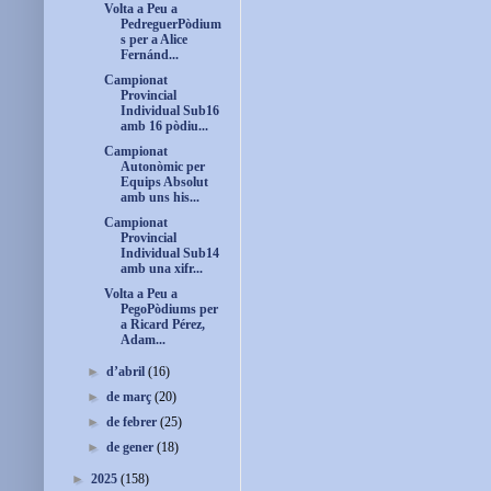
Volta a Peu a
PedreguerPòdium
s per a Alice
Fernánd...
Campionat
Provincial
Individual Sub16
amb 16 pòdiu...
Campionat
Autonòmic per
Equips Absolut
amb uns his...
Campionat
Provincial
Individual Sub14
amb una xifr...
Volta a Peu a
PegoPòdiums per
a Ricard Pérez,
Adam...
►
d’abril
(16)
►
de març
(20)
►
de febrer
(25)
►
de gener
(18)
►
2025
(158)