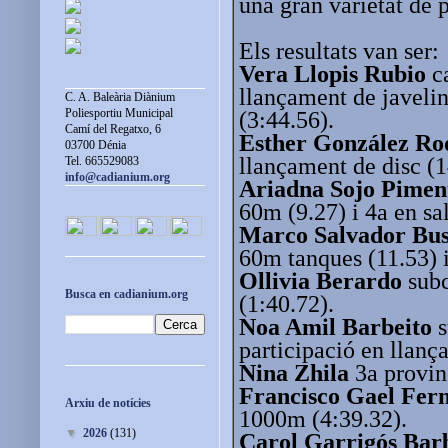
una gran varietat de 
Els resultats van ser:
Vera Llopis Rubio
ca
llançament de javeli
C. A. Baleària Diànium
Poliesportiu Municipal
(3:44.56).
Camí del Regatxo, 6
Esther González Ro
03700 Dénia
llançament de disc (1
Tel. 665529083
info@cadianium.org
Ariadna Sojo Pimen
60m (9.27) i 4a en sal
Marco Salvador Bus
60m tanques (11.53) 
Ollivia Berardo
subc
Busca en cadianium.org
(1:40.72).
Noa Amil Barbeito
s
participació en llanç
Nina Zhila
3a provinc
Francisco Gael Fer
Arxiu de notícies
1000m (4:39.32).
▼
2026
(131)
Carol Garrigós Bar