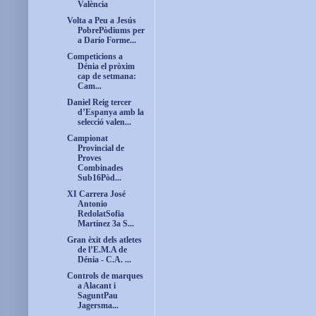
València
Volta a Peu a Jesús
PobrePòdiums per
a Darío Forme...
Competicions a
Dénia el pròxim
cap de setmana:
Cam...
Daniel Reig tercer
d’Espanya amb la
selecció valen...
Campionat
Provincial de
Proves
Combinades
Sub16Pòd...
XI Carrera José
Antonio
RedolatSofia
Martínez 3a S...
Gran èxit dels atletes
de l’E.M.A de
Dénia - C.A. ...
Controls de marques
a Alacant i
SaguntPau
Jagersma...