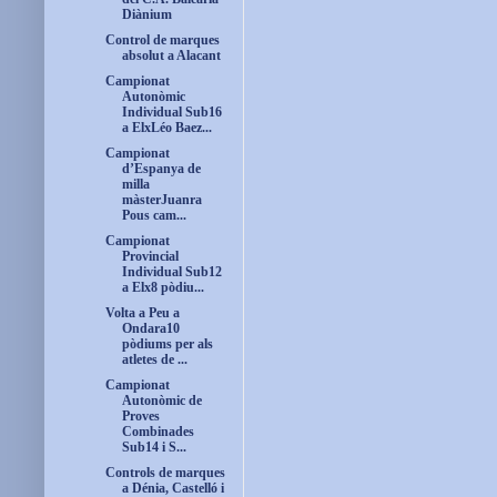
Diànium
Control de marques
absolut a Alacant
Campionat
Autonòmic
Individual Sub16
a ElxLéo Baez...
Campionat
d’Espanya de
milla
màsterJuanra
Pous cam...
Campionat
Provincial
Individual Sub12
a Elx8 pòdiu...
Volta a Peu a
Ondara10
pòdiums per als
atletes de ...
Campionat
Autonòmic de
Proves
Combinades
Sub14 i S...
Controls de marques
a Dénia, Castelló i