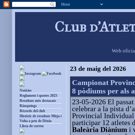
Club d'Atle
Web oficia
23 de maig del 2026
Campionat Provinci
8 pòdiums per als a
Notícies
Reglament i quotes 2025
23-05-2026 El passat 
Resultats més destacats
Rànquings
celebrar a la pista d
Rècords del club
Provincial Individual
Històric de resultats Mitja i
participar 12 atletes d
Volta a peu de Dénia
Llista de correu
Baleària Diànium
i 