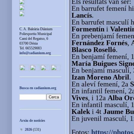
Els resultats van ser:
En barrufet femení hi
Lancís
.
En barrufet masculí h
Formentín
i
Valenti
C. A. Baleària Diànium
Poliesportiu Municipal
En prebenjamí femení
Camí del Regatxo, 6
Fernández Fornés
,
03700 Dénia
Blasco Roselló
.
Tel. 665529083
info@cadianium.org
En benjamí femení, 
María Buigues Sign
En benjamí masculí,
Izan Moreno Abril
.
En aleví femení, 2a
S
Busca en cadianium.org
En infantil femení, 
Vives
, i 12a
Alba Or
En infantil masculí, 
Kalek
i 4t
Jaume Bui
En juvenil masculí, 
Arxiu de notícies
▼
2026
(131)
Fotos:
https://photos