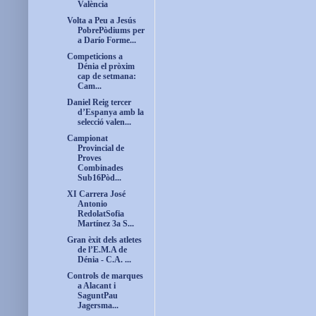
València
Volta a Peu a Jesús
PobrePòdiums per
a Darío Forme...
Competicions a
Dénia el pròxim
cap de setmana:
Cam...
Daniel Reig tercer
d’Espanya amb la
selecció valen...
Campionat
Provincial de
Proves
Combinades
Sub16Pòd...
XI Carrera José
Antonio
RedolatSofia
Martínez 3a S...
Gran èxit dels atletes
de l’E.M.A de
Dénia - C.A. ...
Controls de marques
a Alacant i
SaguntPau
Jagersma...