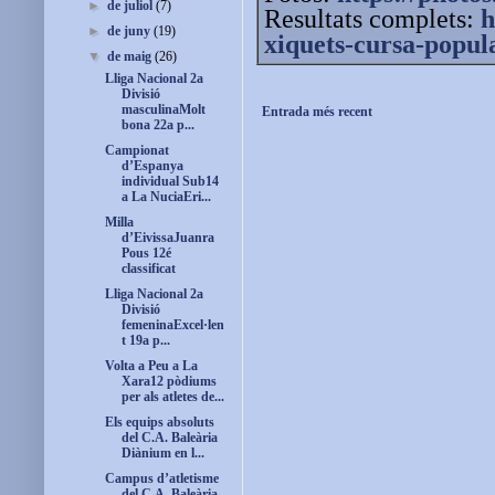
►
de juliol
(7)
Resultats complets:
h
►
de juny
(19)
xiquets-cursa-popul
▼
de maig
(26)
Lliga Nacional 2a
Divisió
masculinaMolt
Entrada més recent
bona 22a p...
Campionat
d’Espanya
individual Sub14
a La NuciaEri...
Milla
d’EivissaJuanra
Pous 12é
classificat
Lliga Nacional 2a
Divisió
femeninaExcel·len
t 19a p...
Volta a Peu a La
Xara12 pòdiums
per als atletes de...
Els equips absoluts
del C.A. Baleària
Diànium en l...
Campus d’atletisme
del C.A. Baleària