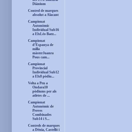
Diànium
Control de marques
absolut a Alacant
Campionat
Autonòmic
Individual Sub16
a ElxLéo Baez...
Campionat
d’Espanya de
milla
màsterJuanra
Pous cam...
Campionat
Provincial
Individual Sub12
a Elx8 pòdiu...
Volta a Peu a
Ondara10
pòdiums per als
atletes de ...
Campionat
Autonòmic de
Proves
Combinades
Sub14 i S...
Controls de marques
a Dénia, Castelló i