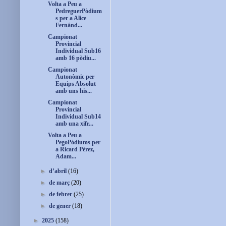
Volta a Peu a
PedreguerPòdium
s per a Alice
Fernánd...
Campionat
Provincial
Individual Sub16
amb 16 pòdiu...
Campionat
Autonòmic per
Equips Absolut
amb uns his...
Campionat
Provincial
Individual Sub14
amb una xifr...
Volta a Peu a
PegoPòdiums per
a Ricard Pérez,
Adam...
►
d’abril
(16)
►
de març
(20)
►
de febrer
(25)
►
de gener
(18)
►
2025
(158)