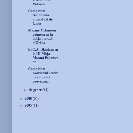
la Marató de
València
Campionat
Autonòmic
individual de
Cross
Maxine Mckinnon
primera en la
mitja marató
d'Oriola
El C.A. Diànium en
la III Mitja
Marató Pedanies
de...
Campionat
provincial i cadet:
5 campions
provincia...
►
de gener
(11)
►
2006
(64)
►
2005
(11)