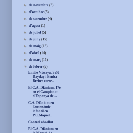
►
de novembre
(3)
►
d’octubre
(8)
►
de setembre
(4)
►
d’agost
(1)
►
de juliol
(5)
►
de juny
(15)
►
de maig
(13)
►
d’abril
(14)
►
de març
(11)
▼
de febrer
(9)
Emilio Vizcaya, Saïd
Dayday i Benita
Breiter corre...
El C.A. Diànium, 17è
en el Campionat
d'Espanya de ...
C.A. Diànium en
l'autonòmic
infantil en
P.C.Miquel...
Control absollut
El C.A. Diànium en