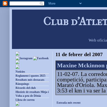
Club d'Atle
Web oficia
11 de febrer del 2007
Maxine Mckinnon p
Notícies
11-02-07. La corredo
Reglament i quotes 2025
competició, participa
Resultats més destacats
Marató d'Oriola. Maxi
Rànquings
Rècords del club
3:53 el km i va ser la
Històric de resultats Mitja i
Volta a peu de Dénia
Llista de correu
Entrada més recent