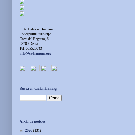
C. A. Baleària Diànium
Poliesportiu Municipal
Camí del Regatxo, 6
03700 Dénia
Tel. 665529083
info@cadianium.org
Busca en cadianium.org
Arxiu de notícies
►
2026
(131)